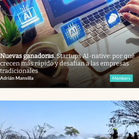
Nuevas ganadoras
.
Startups AI-native: por qué
crecen más rápido y desafían a las empresas
tradicionales
Adrián Mansilla
Members