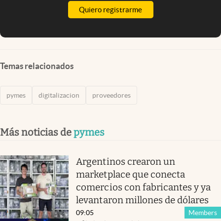
Quiero registrarme
Temas relacionados
pymes
digitalizacion
proveedores
Más noticias de
pymes
Argentinos crearon un
marketplace que conecta
comercios con fabricantes y ya
levantaron millones de dólares
09:05
Members