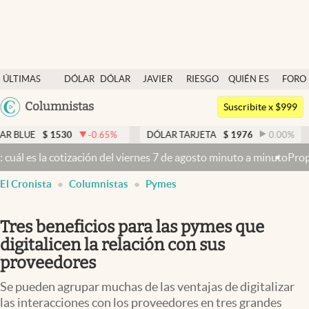
Últimas noticias
ÚLTIMAS
DÓLAR
DÓLAR
JAVIER
RIESGO
QUIÉN ES
FORO
Dólar
NOTICIAS
BLUE
MILEI
PAÍS
QUIÉN
Argentina
Columnistas
Members
Suscribite x $999
España
Economía y Política
-0.65
%
DÓLAR TARJETA
$
1976
0.00
%
DÓLAR MEP
$
México
 de agosto minuto a minuto
Propiedad privada: con cruces y chicanas
Finanzas y Mercados
USA
El Cronista
Columnistas
Pymes
Mercados Online
Colombia
Uruguay
Negocios
Tres beneficios para las pymes que
Columnistas
digitalicen la relación con sus
proveedores
Otras secciones
Se pueden agrupar muchas de las ventajas de digitalizar
Apertura
las interacciones con los proveedores en tres grandes