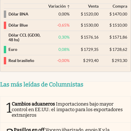
Variación
Venta
Compra
0,00
%
$
1520,00
$
1470,00
Dólar BNA
-0,65
%
$
1530,00
$
1510,00
Dólar Blue
Dólar CCL (GD30,
0,30
%
$
1576,16
$
1571,86
48 hs)
0,08
%
$
1729,35
$
1728,62
Euro
-0,00
%
$
293,40
$
293,30
Real brasileño
Las más leídas de Columnistas
1
Cambios aduaneros
Importaciones bajo mayor
control en EE.UU.: el impacto para los exportadores
extranjeros
Pasillos en off
Vocero jibarizado, enojo K y la