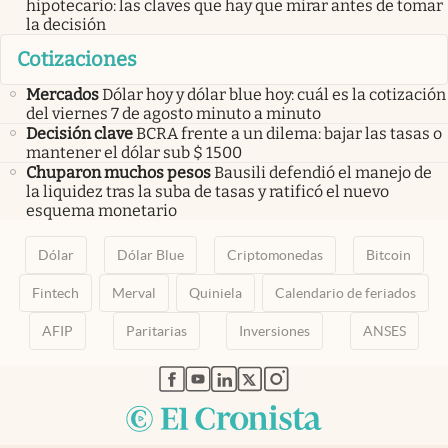
hipotecario: las claves que hay que mirar antes de tomar
la decisión
Cotizaciones
Mercados
Dólar hoy y dólar blue hoy: cuál es la cotización
del viernes 7 de agosto minuto a minuto
Decisión clave
BCRA frente a un dilema: bajar las tasas o
mantener el dólar sub $ 1500
Chuparon muchos pesos
Bausili defendió el manejo de
la liquidez tras la suba de tasas y ratificó el nuevo
esquema monetario
Dólar
Dólar Blue
Criptomonedas
Bitcoin
Fintech
Merval
Quiniela
Calendario de feriados
AFIP
Paritarias
Inversiones
ANSES
abre en nueva pestaña
abre en nueva pestaña
abre en nueva pestaña
abre en nueva pestaña
abre en nueva pestaña