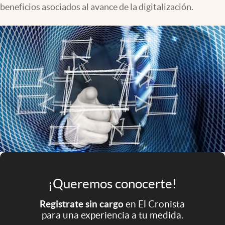
beneficios asociados al avance de la digitalización.
Infotechnology
Clase
Clima
Mundial 2026
Eventos Corporativos
El Cronista Studio
Mediakit
abre en nueva pestaña
Argentina
¡Queremos conocerte!
Registrate sin cargo
en El Cronista
para una experiencia a tu medida.