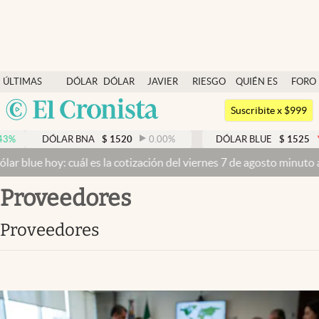
Últimas noticias
ÚLTIMAS
DÓLAR
DÓLAR
JAVIER
RIESGO
QUIÉN ES
FORO
Dólar
NOTICIAS
BLUE
MILEI
PAÍS
QUIÉN
Argentina
Members
Suscribite x $999
España
Economía y Política
LAR BNA
$
1520
0.00
%
DÓLAR BLUE
$
1525
-0.33
%
México
 cuál es la cotización del viernes 7 de agosto minuto a minuto
Dólar
Finanzas y Mercados
USA
proveedores
Mercados Online
Colombia
Uruguay
Negocios
proveedores
Columnistas
Otras secciones
Apertura