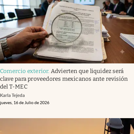
Infotechnology
Clase
Clima
Mundial 2026
Eventos Corporativos
El Cronista Studio
Comercio exterior
.
Advierten que liquidez será
Mediakit
clave para proveedores mexicanos ante revisión
abre en nueva pestaña
del T-MEC
Argentina
Karla Tejeda
jueves, 16 de Julio de 2026