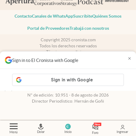
Contacto
Canales de WhatsApp
Suscribite
Quiénes Somos
Portal de Proveedores
Trabajá con nosotros
Copyright 2025 cronista.com
Todos los derechos reservados
Términos y condiciones
×
Privacidad
Sign in to El Cronista with Google
Consentimiento
Tel:
+54 11 7078-3270
cronista.com
es propiedad de El Cronista Comercial S.A Registro de
propiedad intelectual: 56576959
N° de edición: 10.951 - 8 de agosto de 2026
Director Periodístico: Hernán de Goñi
Dolar
Inicio
Ingresar
Menú
Foro