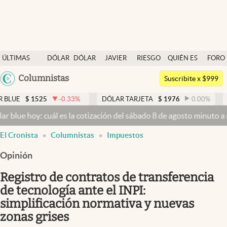
Últimas noticias
ÚLTIMAS
DÓLAR
DÓLAR
JAVIER
RIESGO
QUIÉN ES
FORO
Dólar
NOTICIAS
BLUE
MILEI
PAÍS
QUIÉN
Argentina
Columnistas
Members
Suscribite x $999
España
Economía y Política
1525
-0.33
%
DÓLAR TARJETA
$
1976
0.00
%
DÓLAR M
México
oy: cuál es la cotización del sábado 8 de agosto minuto a minuto
Dó
Finanzas y Mercados
USA
abre en nueva pestaña
El Cronista
Columnistas
Impuestos
Mercados Online
Colombia
Uruguay
Opinión
Negocios
Registro de contratos de transferencia
Columnistas
de tecnología ante el INPI:
Otras secciones
simplificación normativa y nuevas
Apertura
zonas grises