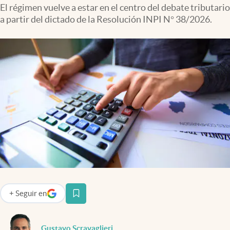
Infotechnology
El régimen vuelve a estar en el centro del debate tributario
a partir del dictado de la Resolución INPI N° 38/2026.
Clase
Clima
Mundial 2026
Eventos Corporativos
El Cronista Studio
Mediakit
abre en nueva pestaña
Argentina
+
Seguir
en
abre en nueva pestaña
Gustavo Scravaglieri