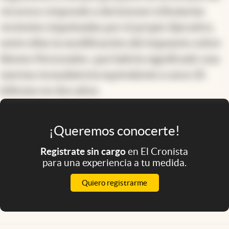
recursos responde a decisiones tributarias
recientes impulsadas por el propio Ejecutivo,
entre ellas la modificación del impuesto sobre
Bienes Personales, que habría significado una
merma recaudatoria equivalente a unos $5
billones en dos años.
¡Queremos conocerte!
Registrate sin cargo
en El Cronista
para una experiencia a tu medida.
Quiero registrarme