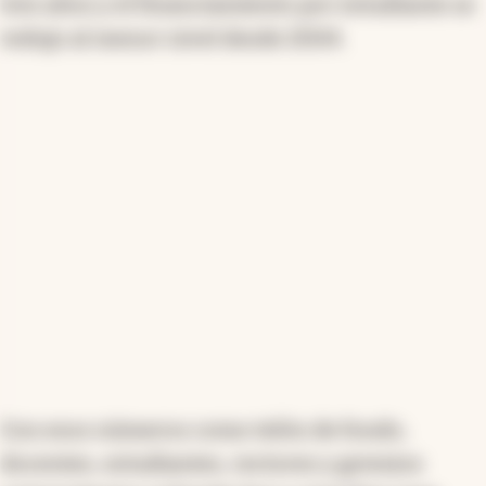
tres años y el financiamiento por estudiante se
adquisitivo en tres años. La financiación por
estudiante también cayó a su nivel más bajo desde
redujo al menor nivel desde 2004.
2004, con $2,4 millones ajustados por inflación. A
pesar de la aprobación de la Ley de Financiamiento
Universitario, su aplicación fue suspendida por el
Gobierno, lo que llevó a acciones judiciales. La
situación presupuestaria refleja un deterioro sin
precedentes y requiere nuevas decisiones fiscales
para evitar un colapso en el sistema universitario.
Resumen generado con inteligencia artificial
Con esos números como telón de fondo,
docentes, estudiantes, rectores y gremios