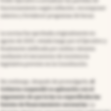
Poder Ejecutivo a actualizar las partidas de
funcionamiento según inflación, recomponer
salarios y fortalecer programas de becas.
La norma fue aprobada originalmente en
agosto de 2025, vetada luego por el Ejecutivo y
finalmente ratificada por ambas cámaras
mediante el mecanismo de insistencia
legislativa previsto en la Constitución.
Sin embargo, después de promulgarla,
el
Gobierno suspendió su aplicación con el
argumento de que la ley no especificaba las
fuentes de financiamiento necesarias
. La