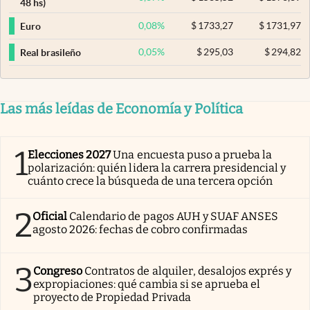
48 hs)
0,08
%
$
1733,27
$
1731,97
Euro
0,05
%
$
295,03
$
294,82
Real brasileño
Las más leídas de Economía y Política
1
Elecciones 2027
Una encuesta puso a prueba la
polarización: quién lidera la carrera presidencial y
cuánto crece la búsqueda de una tercera opción
2
Oficial
Calendario de pagos AUH y SUAF ANSES
agosto 2026: fechas de cobro confirmadas
3
Congreso
Contratos de alquiler, desalojos exprés y
expropiaciones: qué cambia si se aprueba el
proyecto de Propiedad Privada