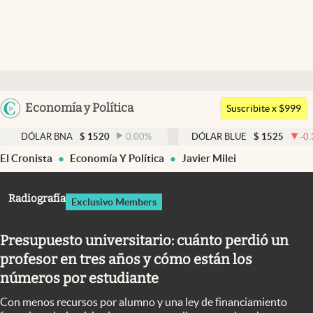
Últimas noticias
Dólar
Argentina
Economía y Política
Members
Suscribite x $999
España
Economía y Política
AR BNA
$
1520
0.00
%
DÓLAR BLUE
$
1525
-0.33
%
México
El Cronista
Economía Y Política
Javier Milei
Finanzas y Mercados
USA
Mercados Online
Colombia
Radiografía
Exclusivo Members
Uruguay
Negocios
Presupuesto universitario: cuánto perdió un
Columnistas
profesor en tres años y cómo están los
Otras secciones
números por estudiante
Apertura
Con menos recursos por alumno y una ley de financiamiento