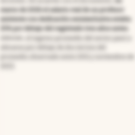
docentes. De acuerdo con el documento,
en
marzo de 2026 el salario real de un profesor
asistente con dedicación semiexclusiva estaba
25% por debajo del registrado tres años antes.
Además,
el ingreso promedio del sector pasó a
ubicarse por debajo de dos tercios del
promedio observado entre 2011 y noviembre de
2023.