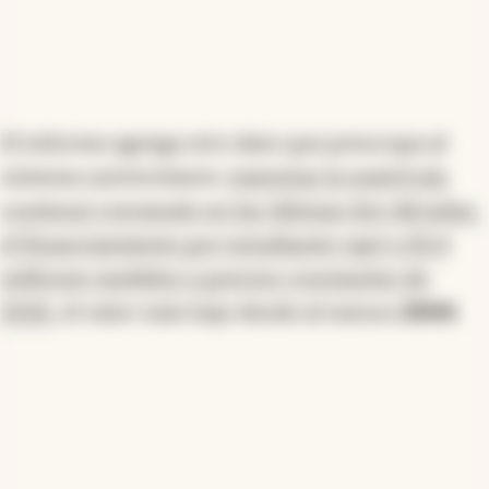
El informe agrega otro dato que preocupa al
sistema universitario:
mientras la matrícula
continuó creciendo en las últimas dos décadas,
el financiamiento por estudiante cayó a $2,4
millones medidos a precios constantes de
2026
, el valor más bajo desde al menos
2004
.