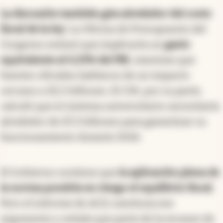
La discusión también gira alrededor del costo
fiscal de la ley
. La Oficina de Presupuesto del
Congreso estimó que implicaría un
gasto
equivalente al 0,23% del PBI
, mientras que
fuentes oficiales hablaron de un impacto
cercano a $2,5 billones. El CIN, por su parte,
calculó que el sistema universitario necesitaría
alrededor de $7,2 billones para garantizar su
funcionamiento durante 2026.
El Gobierno sostiene que
la aplicación plena de
la norma pondría en riesgo el equilibrio fiscal
.
Pero el informe de ACIJ cuestiona ese
argumento y señala que parte de la escasez de