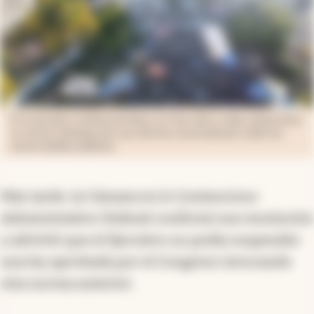
El 23 de abril, la Plaza de Mayo, la 9 de Julio y calles adyacentes
se vieron colmadas por una marcha convocada por todas las
universidades públicas.
Más tarde, la Cámara en lo Contencioso
Administrativo Federal confirmó esa resolución
y advirtió que el Ejecutivo no podía suspender
una ley aprobada por el Congreso invocando
otra norma anterior.