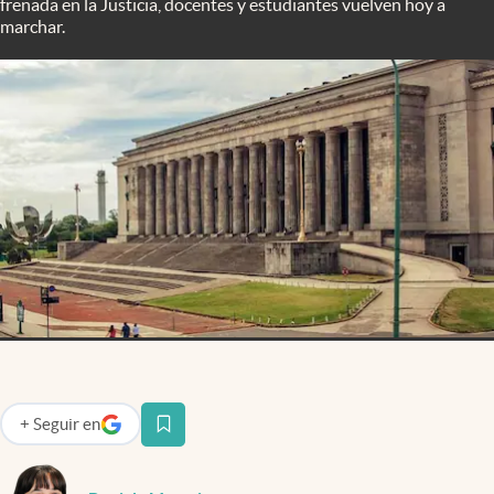
frenada en la Justicia, docentes y estudiantes vuelven hoy a
Infotechnology
marchar.
Clase
Clima
Mundial 2026
Eventos Corporativos
El Cronista Studio
Mediakit
abre en nueva pestaña
Argentina
+
Seguir
en
abre en nueva pestaña