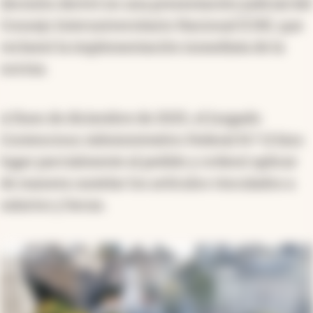
decisión derivó en una presentación judicial del
Consejo Interuniversitario Nacional (CIN), que
reclamó la implementación inmediata de la
norma.
A fines de diciembre de 2025, el Juzgado
Contencioso Administrativo Federal N.º 11 hizo
lugar parcialmente al pedido y ordenó aplicar
de manera cautelar los artículos vinculados a
salarios y becas.