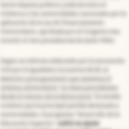
fuerte disputa política y judicial entre el
Gobierno y las universidades nacionales por la
aplicación de la Ley de Financiamiento
Universitario, aprobada por el Congreso tras
revertir el veto presidencial de Javier Milei.
Según un informe elaborado por la Asociación
Civil por la Igualdad y la Justicia (ACIJ),
el
deterioro presupuestario que atraviesa el
sistema universitario “no tiene precedentes
desde el retorno de la democracia”
. El estudio
sostiene que la principal partida destinada a
universidades, el programa “Desarrollo de la
Educación Superior”,
sufrió un ajuste