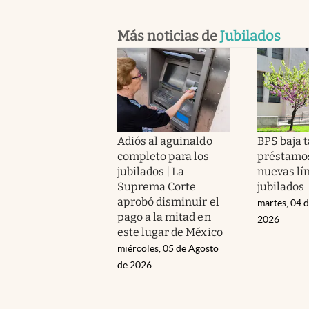
Más noticias de
Jubilados
Adiós al aguinaldo
BPS baja 
completo para los
préstamos
jubilados | La
nuevas lí
Suprema Corte
jubilados
aprobó disminuir el
martes, 04 
pago a la mitad en
2026
este lugar de México
miércoles, 05 de Agosto
de 2026