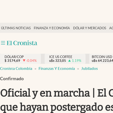
Finanzas y economía
ÚLTIMAS NOTICIAS
FINANZA Y ECONOMÍA
DÓLAR Y MERCADOS
A
Salud y nutrición
Vida espiritual
Actualidad
DÓLAR/COP
ICE US COFFEE
BITCOIN USD
Tiempo libre
$
3174,69
-0.04
%
u$s
323,05
1.19
%
u$s
64.223,6
Dólar y mercados
Cronista Colombia
Finanzas Y Economía
Jubilados
Curiosidades
Confirmado
Oficial y en marcha | El
que hayan postergado es