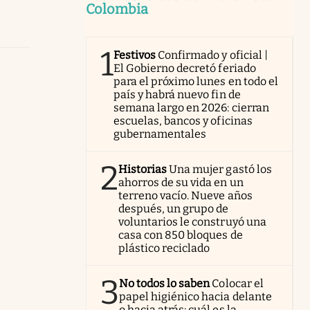
Colombia
1
Festivos
Confirmado y oficial |
El Gobierno decretó feriado
para el próximo lunes en todo el
país y habrá nuevo fin de
semana largo en 2026: cierran
escuelas, bancos y oficinas
gubernamentales
2
Historias
Una mujer gastó los
ahorros de su vida en un
terreno vacío. Nueve años
después, un grupo de
voluntarios le construyó una
casa con 850 bloques de
plástico reciclado
3
No todos lo saben
Colocar el
papel higiénico hacia delante
o hacia atrás: cuál es la