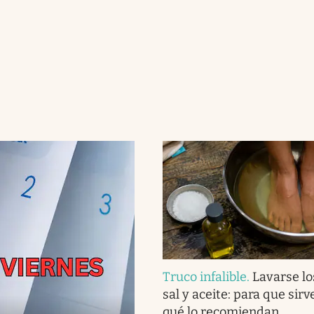
Truco infalible
.
Lavarse lo
sal y aceite: para que sirv
qué lo recomiendan