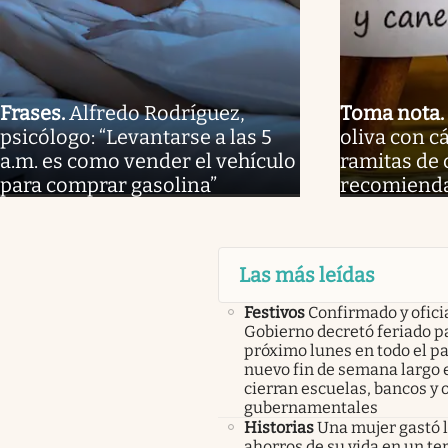
Frases
.
Alfredo Rodríguez,
Toma nota
.
psicólogo: “Levantarse a las 5
oliva con c
a.m. es como vender el vehículo
ramitas de 
para comprar gasolina”
recomienda
Las más leídas
Festivos
Confirmado y oficia
Gobierno decretó feriado pa
próximo lunes en todo el pa
nuevo fin de semana largo 
cierran escuelas, bancos y 
gubernamentales
Historias
Una mujer gastó 
ahorros de su vida en un te