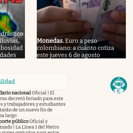
 drástico
lluvias,
Monedas
.
Euro a peso
ubosidad
colombiano: a cuánto cotiza
udades
este jueves 6 de agosto
lidad
dario nacional
Oficial | El
no decretó feriado para este
s y trabajadores y estudiantes
tarán de un nuevo fin de
a largo
porte público
Oficial y
mado | La Línea 1 del Metro
 viajes gratuitos para estos