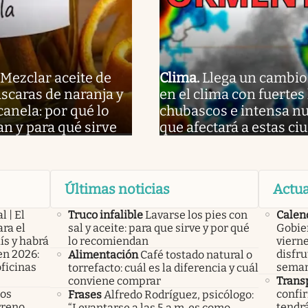
Mezclar aceite de
Clima
.
Llega un cambio
áscaras de naranja y
en el clima con fuertes 
canela: por qué lo
chubascos e intensa n
n y para qué sirve
que afectará a estas ci
Últimas noticias
Actua
l | El
Truco infalible
Lavarse los pies con
Calen
ra el
sal y aceite: para que sirve y por qué
Gobier
ís y habrá
lo recomiendan
vierne
en 2026:
disfru
Alimentación
Café tostado natural o
oficinas
seman
torrefacto: cuál es la diferencia y cuál
conviene comprar
Trans
los
confir
Frases
Alfredo Rodríguez, psicólogo:
rreno
tendrá
“Levantarse a las 5 a.m. es como