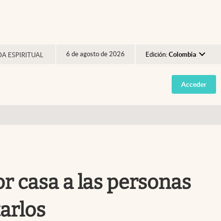
6 de agosto de 2026
Edición:
Colombia
DA ESPIRITUAL
Argentina
Acceder
España
México
USA
Colombia
Uruguay
or casa a las personas
arlos