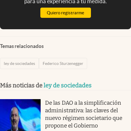
para una experiencia a tu medida.
Quiero registrarme
Temas relacionados
ley de sociedades
Federico Sturzenegger
Más noticias de
ley de sociedades
De las DAO a la simplificación
administrativa: las claves del
nuevo régimen societario que
propone el Gobierno