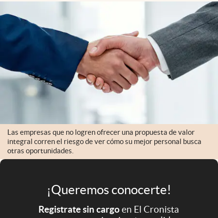
Infotechnology
Clase
Clima
Mundial 2026
Eventos Corporativos
El Cronista Studio
Mediakit
Las empresas que no logren ofrecer una propuesta de valor
abre en nueva pestaña
integral corren el riesgo de ver cómo su mejor personal busca
Argentina
otras oportunidades.
¡Queremos conocerte!
Registrate sin cargo
en El Cronista