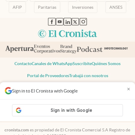
AFIP
Paritarias
Inversiones
ANSES
abre en nueva pestaña
abre en nueva pestaña
abre en nueva pestaña
abre en nueva pestaña
abre en nueva pestaña
Contacto
Canales de WhatsApp
Suscribite
Quiénes Somos
Portal de Proveedores
Trabajá con nosotros
Copyright 2025 cronista.com
×
Sign in to El Cronista with Google
Todos los derechos reservados
Términos y condiciones
Privacidad
Consentimiento
Tel:
+54 11 7078-3270
cronista.com
es propiedad de El Cronista Comercial S.A Registro de