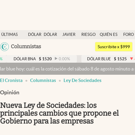
Últimas noticias
ÚLTIMAS
DÓLAR
DÓLAR
JAVIER
RIESGO
QUIÉN ES
FORO
Dólar
NOTICIAS
BLUE
MILEI
PAÍS
QUIÉN
Argentina
Columnistas
Members
Suscribite x $999
España
Economía y Política
AR BNA
$
1520
0.00
%
DÓLAR BLUE
$
1525
-0.33
%
México
cuál es la cotización del sábado 8 de agosto minuto a minuto
Dólar 
Finanzas y Mercados
USA
El Cronista
Columnistas
Ley De Sociedades
Mercados Online
Colombia
Uruguay
Opinión
Negocios
Nueva Ley de Sociedades: los
Columnistas
principales cambios que propone el
Otras secciones
Gobierno para las empresas
Apertura