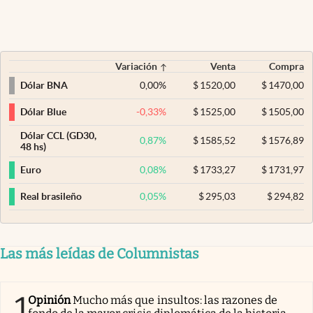
Variación
Venta
Compra
0,00
%
$
1520,00
$
1470,00
Dólar BNA
-0,33
%
$
1525,00
$
1505,00
Dólar Blue
Dólar CCL (GD30,
0,87
%
$
1585,52
$
1576,89
48 hs)
0,08
%
$
1733,27
$
1731,97
Euro
0,05
%
$
295,03
$
294,82
Real brasileño
Las más leídas de Columnistas
1
Opinión
Mucho más que insultos: las razones de