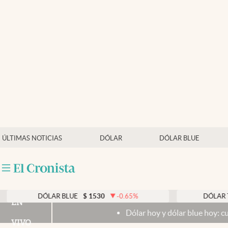
Últimas noticias
Dólar
Members
Economía y Política
Finanzas y Mercados
Mercados Online
ÚLTIMAS NOTICIAS
DÓLAR
DÓLAR BLUE
Negocios
Columnistas
Otras secciones
DÓLAR BLUE
$
1530
-0.65
%
DÓLAR TARJETA
EN
Dólar hoy y dólar blue hoy: cuál es la coti
Apertura
VIVO