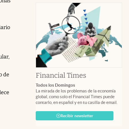
sonas
iario
ular,
abre en nuev
Financial Times
o de
Todos los Domingos
La mirada de los problemas de la economía
lece
global, como solo el Financial Times puede
contarlo, en español y en tu casilla de email.
Recibir newsletter