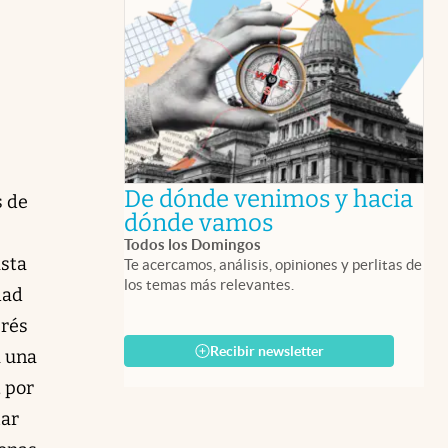
De dónde venimos y hacia
s de
abre en nueva 
dónde vamos
Todos los Domingos
asta
Te acercamos, análisis, opiniones y perlitas de
los temas más relevantes.
dad
erés
Recibir newsletter
á una
, por
tar