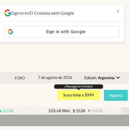
×
Sign in to El Cronista with Google
7 de agosto de 2026
Edición:
Argentina
FORO
¡Navegá sin limites!
Argentina
Suscribite x $999
Ingresá
España
México
DÓLAR BNA
$
1520
0.00
%
D
USA
Colombia