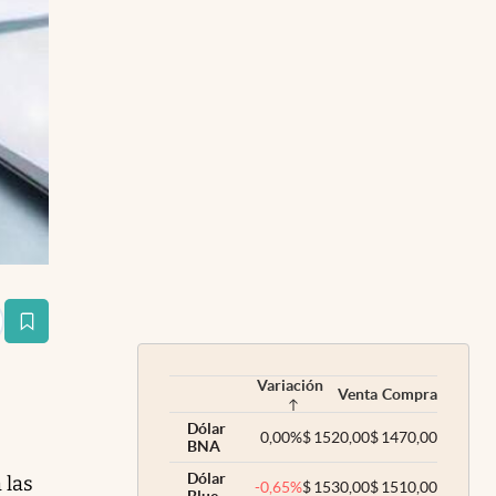
estaña
Variación
Venta
Compra
Dólar
0,00
%
$
1520,00
$
1470,00
BNA
Dólar
 las
-0,65
%
$
1530,00
$
1510,00