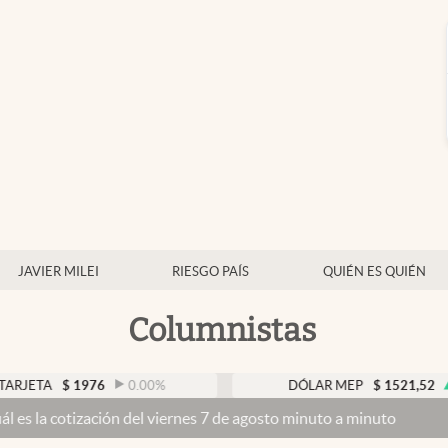
JAVIER MILEI
RIESGO PAÍS
QUIÉN ES QUIÉN
Columnistas
$
1976
0.00
%
DÓLAR MEP
$
1521,52
0.23
%
zación del viernes 7 de agosto minuto a minuto