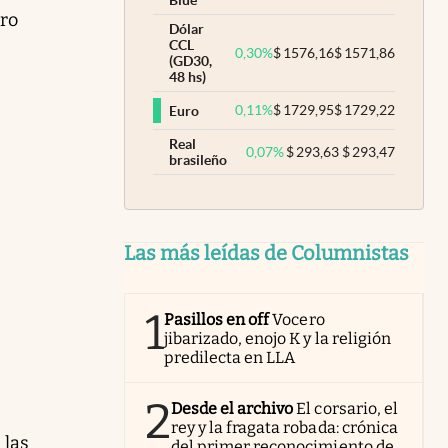
Blue
cro
Dólar
CCL
0,30
%
$
1576,16
$
1571,86
(GD30,
48 hs)
0,11
%
$
1729,95
$
1729,22
Euro
Real
0,07
%
$
293,63
$
293,47
brasileño
Las más leídas de Columnistas
1
Pasillos en off
Vocero
jibarizado, enojo K y la religión
predilecta en LLA
2
Desde el archivo
El corsario, el
rey y la fragata robada: crónica
 las
del primer reconocimiento de