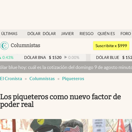
Últimas noticias
ÚLTIMAS
DÓLAR
DÓLAR
JAVIER
RIESGO
QUIÉN ES
FORO
Dólar
NOTICIAS
BLUE
MILEI
PAÍS
QUIÉN
Argentina
Columnistas
Members
Suscribite x $999
España
Economía y Política
DÓLAR BNA
$
1520
0.00
%
DÓLAR BLUE
$
1525
-0.3
México
 hoy: cuál es la cotización del domingo 9 de agosto minuto a minut
Finanzas y Mercados
USA
El Cronista
Columnistas
Piqueteros
Mercados Online
Colombia
Uruguay
Negocios
Los piqueteros como nuevo factor de
Columnistas
poder real
Otras secciones
Apertura