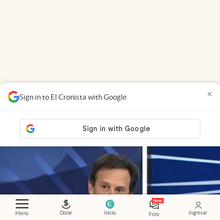
×
Sign in to El Cronista with Google
Análisis
.
Spotorno reveló qué espera el Gobierno
antes de flexibilizar más el cepo
Dolar
Inicio
Ingresar
Menú
Foro