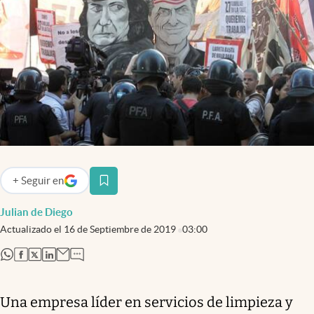
Infotechnology
Clase
Clima
Mundial 2026
Eventos Corporativos
El Cronista Studio
Mediakit
+
Seguir
en
abre en nueva pestaña
abre en nueva pestaña
Argentina
Julian de Diego
Actualizado el
16 de Septiembre de 2019
03:00
abre en nueva pestaña
abre en nueva pestaña
abre en nueva pestaña
abre en nueva pestaña
Una empresa líder en servicios de limpieza y