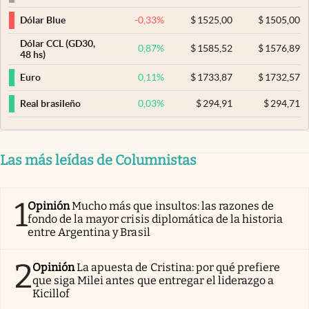
-0,33
%
$
1525,00
$
1505,00
Dólar Blue
Dólar CCL (GD30,
0,87
%
$
1585,52
$
1576,89
48 hs)
0,11
%
$
1733,87
$
1732,57
Euro
0,03
%
$
294,91
$
294,71
Real brasileño
Las más leídas de Columnistas
1
Opinión
Mucho más que insultos: las razones de
fondo de la mayor crisis diplomática de la historia
entre Argentina y Brasil
2
Opinión
La apuesta de Cristina: por qué prefiere
que siga Milei antes que entregar el liderazgo a
Kicillof