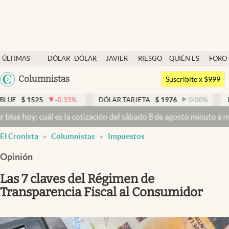
Últimas noticias
ÚLTIMAS
DÓLAR
DÓLAR
JAVIER
RIESGO
QUIÉN ES
FORO
Dólar
NOTICIAS
BLUE
MILEI
PAÍS
QUIÉN
Argentina
Columnistas
Members
Suscribite x $999
España
Economía y Política
-0.33
%
DÓLAR TARJETA
$
1976
0.00
%
DÓLAR MEP
$
15
México
es la cotización del sábado 8 de agosto minuto a minuto
Dólar hoy y
Finanzas y Mercados
USA
El Cronista
Columnistas
Impuestos
Mercados Online
Colombia
Uruguay
Opinión
Negocios
Las 7 claves del Régimen de
Columnistas
Transparencia Fiscal al Consumidor
Otras secciones
Apertura