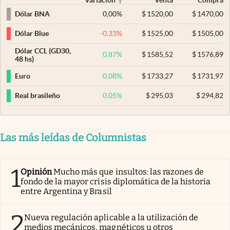
0,00
%
$
1520,00
$
1470,00
Dólar BNA
-0,33
%
$
1525,00
$
1505,00
Dólar Blue
Dólar CCL (GD30,
0,87
%
$
1585,52
$
1576,89
48 hs)
0,08
%
$
1733,27
$
1731,97
Euro
0,05
%
$
295,03
$
294,82
Real brasileño
Las más leídas de Columnistas
1
Opinión
Mucho más que insultos: las razones de
fondo de la mayor crisis diplomática de la historia
entre Argentina y Brasil
2
Nueva regulación aplicable a la utilización de
medios mecánicos, magnéticos u otros