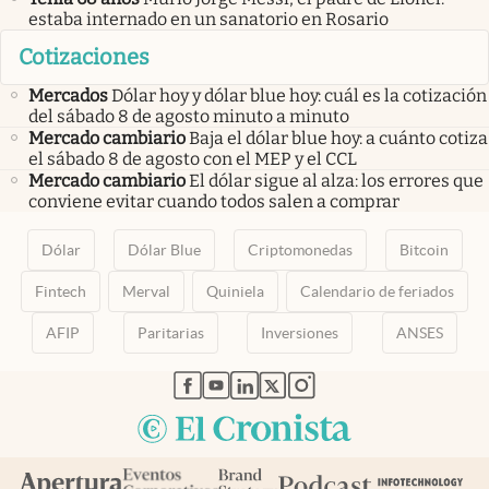
estaba internado en un sanatorio en Rosario
Cotizaciones
Mercados
Dólar hoy y dólar blue hoy: cuál es la cotización
del sábado 8 de agosto minuto a minuto
Mercado cambiario
Baja el dólar blue hoy: a cuánto cotiza
el sábado 8 de agosto con el MEP y el CCL
Mercado cambiario
El dólar sigue al alza: los errores que
conviene evitar cuando todos salen a comprar
Dólar
Dólar Blue
Criptomonedas
Bitcoin
Fintech
Merval
Quiniela
Calendario de feriados
AFIP
Paritarias
Inversiones
ANSES
abre en nueva pestaña
abre en nueva pestaña
abre en nueva pestaña
abre en nueva pestaña
abre en nueva pestaña