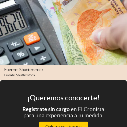
Infotechnology
Clase
Clima
Mundial 2026
Eventos Corporativos
El Cronista Studio
Mediakit
Fuente: Shutterstock
Fuente: Shutterstock
abre en nueva pestaña
Argentina
¡Queremos conocerte!
Registrate sin cargo
en El Cronista
para una experiencia a tu medida.
Quiero registrarme