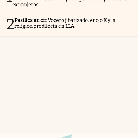
extranjeros
2
Pasillos en off
Vocero jibarizado, enojo K y la
religión predilecta en LLA