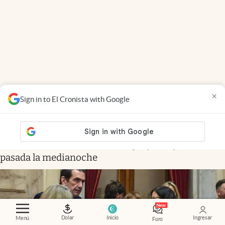
×
Sign in to El Cronista with Google
EN VIVO
.
Propiedad privada: con cruces y
chicanas, el Senado discute el proyecto y se votaría
pasada la medianoche
Dolar
Inicio
Ingresar
Menú
Foro