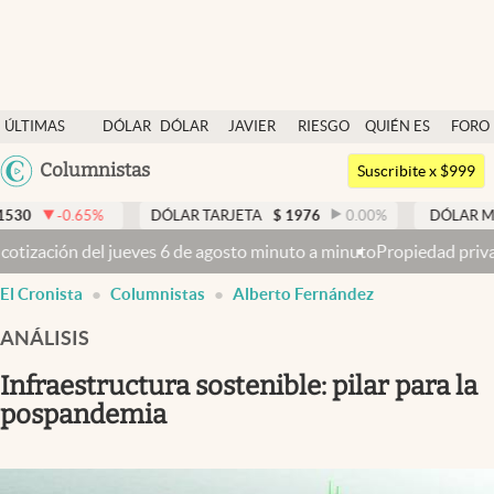
Últimas noticias
ÚLTIMAS
DÓLAR
DÓLAR
JAVIER
RIESGO
QUIÉN ES
FORO
Dólar
NOTICIAS
BLUE
MILEI
PAÍS
QUIÉN
Argentina
Columnistas
Members
Suscribite x $999
España
Economía y Política
%
DÓLAR TARJETA
$
1976
0.00
%
DÓLAR MEP
$
1521,5
México
e agosto minuto a minuto
Propiedad privada: con cruces y chicanas, 
Finanzas y Mercados
USA
El Cronista
Columnistas
Alberto Fernández
Mercados Online
Colombia
Uruguay
ANÁLISIS
Negocios
Infraestructura sostenible: pilar para la
Columnistas
pospandemia
Otras secciones
Apertura