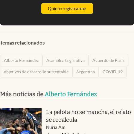
Quiero registrarme
Temas relacionados
Alberto Fernández
Asamblea Legislativa
Acuerdo de París
objetivos de desarrollo sustentable
Argentina
COVID-19
Más noticias de
Alberto Fernández
La pelota no se mancha, el relato
se recalcula
Nuria Am