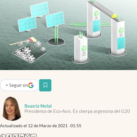
Infotechnology
Clase
Clima
Mundial 2026
Eventos Corporativos
El Cronista Studio
Mediakit
abre en nueva pestaña
+
Seguir
en
abre en nueva pestaña
Argentina
Beatriz Nofal
Presidenta de Eco-Axis. Ex sherpa argentina del G20
Actualizado el
12 de Marzo de 2021
01:55
abre en nueva pestaña
abre en nueva pestaña
abre en nueva pestaña
abre en nueva pestaña