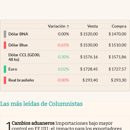
Variación
Venta
Compra
0,00
%
$
1520,00
$
1470,00
Dólar BNA
-0,65
%
$
1530,00
$
1510,00
Dólar Blue
Dólar CCL (GD30,
0,30
%
$
1576,16
$
1571,86
48 hs)
0,02
%
$
1728,45
$
1727,57
Euro
-0,00
%
$
293,40
$
293,30
Real brasileño
Las más leídas de Columnistas
1
Cambios aduaneros
Importaciones bajo mayor
control en EE.UU.: el impacto para los exportadores