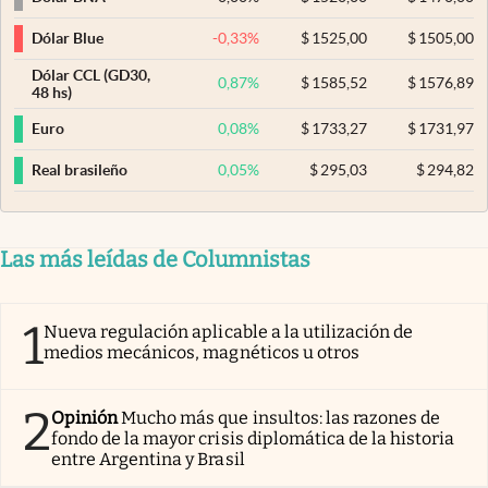
-0,33
%
$
1525,00
$
1505,00
Dólar Blue
Dólar CCL (GD30,
0,87
%
$
1585,52
$
1576,89
48 hs)
0,08
%
$
1733,27
$
1731,97
Euro
0,05
%
$
295,03
$
294,82
Real brasileño
Las más leídas de Columnistas
1
Nueva regulación aplicable a la utilización de
medios mecánicos, magnéticos u otros
2
Opinión
Mucho más que insultos: las razones de
fondo de la mayor crisis diplomática de la historia
entre Argentina y Brasil