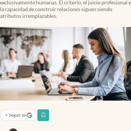
exclusivamente humanas. El criterio, el juicio profesional y
Infotechnology
la capacidad de construir relaciones siguen siendo
Clase
atributos irremplazables.
Clima
Mundial 2026
Eventos Corporativos
El Cronista Studio
Mediakit
abre en nueva pestaña
Argentina
+
Seguir
en
abre en nueva pestaña