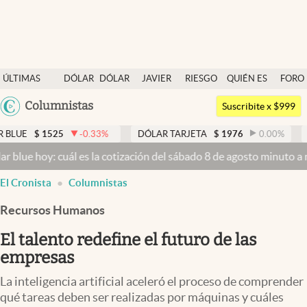
Últimas noticias
ÚLTIMAS
DÓLAR
DÓLAR
JAVIER
RIESGO
QUIÉN ES
FORO
Dólar
NOTICIAS
BLUE
MILEI
PAÍS
QUIÉN
Argentina
Columnistas
Members
Suscribite x $999
España
Economía y Política
1525
-0.33
%
DÓLAR TARJETA
$
1976
0.00
%
DÓLAR 
México
oy: cuál es la cotización del sábado 8 de agosto minuto a minuto
Dó
Finanzas y Mercados
USA
El Cronista
Columnistas
Mercados Online
Colombia
Uruguay
Recursos Humanos
Negocios
El talento redefine el futuro de las
Columnistas
empresas
Otras secciones
La inteligencia artificial aceleró el proceso de comprender
Apertura
qué tareas deben ser realizadas por máquinas y cuáles