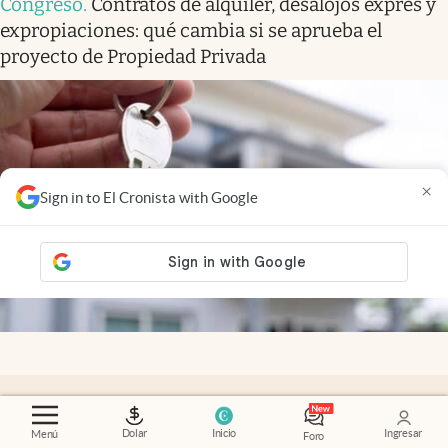
Congreso
.
Contratos de alquiler, desalojos exprés y
expropiaciones: qué cambia si se aprueba el
proyecto de Propiedad Privada
×
Sign in to El Cronista with Google
Zoom editorial
.
Los pesos no van a crecer, solo van
a cambiar de mano
Dolar
Inicio
Ingresar
Menú
Foro