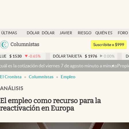
Últimas noticias
ÚLTIMAS
DÓLAR
DÓLAR
JAVIER
RIESGO
QUIÉN ES
FORO
Dólar
NOTICIAS
BLUE
MILEI
PAÍS
QUIÉN
Argentina
Columnistas
Members
Suscribite x $999
España
Economía y Política
30
-0.65
%
DÓLAR TARJETA
$
1976
0.00
%
DÓLAR ME
México
ción del viernes 7 de agosto minuto a minuto
Propiedad privada: el
Finanzas y Mercados
USA
El Cronista
Columnistas
Empleo
Mercados Online
Colombia
Uruguay
ANÁLISIS
Negocios
El empleo como recurso para la
Columnistas
reactivación en Europa
Otras secciones
Apertura