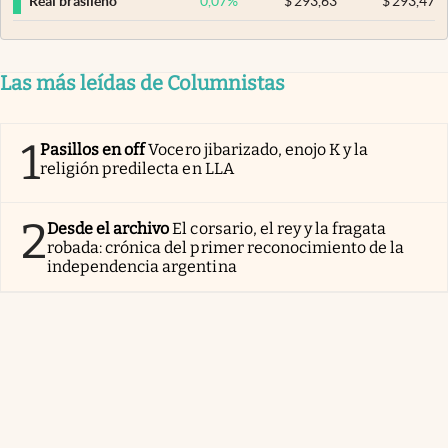
0,07
%
$
293,63
$
293,47
Real brasileño
Las más leídas de Columnistas
1
Pasillos en off
Vocero jibarizado, enojo K y la
religión predilecta en LLA
2
Desde el archivo
El corsario, el rey y la fragata
robada: crónica del primer reconocimiento de la
independencia argentina