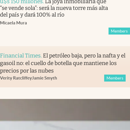
u$s 150 millones
.
La joya inmobiliaria que
“se vende sola”: será la nueva torre más alta
del país y dará 100% al río
Micaela Mura
Members
Financial Times
.
El petróleo baja, pero la nafta y el
gasoil no: el cuello de botella que mantiene los
precios por las nubes
Verity Ratcliffe
y
Jamie Smyth
Members