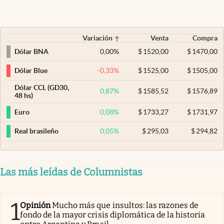
Variación
Venta
Compra
0,00
%
$
1520,00
$
1470,00
Dólar BNA
-0,33
%
$
1525,00
$
1505,00
Dólar Blue
Dólar CCL (GD30,
0,87
%
$
1585,52
$
1576,89
48 hs)
0,08
%
$
1733,27
$
1731,97
Euro
0,05
%
$
295,03
$
294,82
Real brasileño
Las más leídas de Columnistas
1
Opinión
Mucho más que insultos: las razones de
fondo de la mayor crisis diplomática de la historia