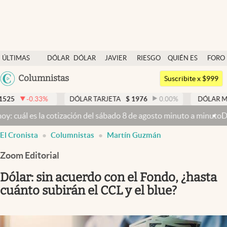
Últimas noticias
ÚLTIMAS
DÓLAR
DÓLAR
JAVIER
RIESGO
QUIÉN ES
FORO
Dólar
NOTICIAS
BLUE
MILEI
PAÍS
QUIÉN
Argentina
Columnistas
Members
Suscribite x $999
España
Economía y Política
3
%
DÓLAR TARJETA
$
1976
0.00
%
DÓLAR MEP
$
1526,
México
 la cotización del sábado 8 de agosto minuto a minuto
Dólar hoy y d
Finanzas y Mercados
USA
El Cronista
Columnistas
Martín Guzmán
Mercados Online
Colombia
Uruguay
Zoom Editorial
Negocios
Dólar: sin acuerdo con el Fondo, ¿hasta
Columnistas
cuánto subirán el CCL y el blue?
Otras secciones
Apertura