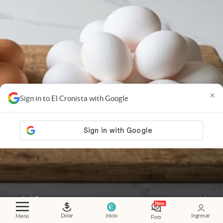
×
Sign in to El Cronista with Google
Nutrición
.
Huevos blancos o marrones: qué los
diferencia y cuál recomiendan comprar
Dolar
Inicio
Ingresar
Menú
Foro