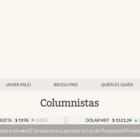
JAVIER MILEI
RIESGO PAÍS
QUIÉN ES QUIÉN
Columnistas
76
0.00
%
DÓLAR MEP
$
1521,24
0.21
%
nado busca aprobar la Ley de Propiedad Privada, sin el capítulo de 