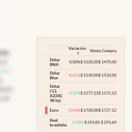
Variación
Venta
Compra
tas.
Dólar
 un
0,00
%
$
1520,00
$
1470,00
BNA
cados
Dólar
-0,65
%
$
1530,00
$
1510,00
Blue
e
Dólar
davía
CCL
0,37
%
$
1577,23
$
1575,53
(GD30,
o de
48 hs)
-0,00
%
$
1728,00
$
1727,12
Euro
Real
0,59
%
$
293,85
$
293,69
brasileño