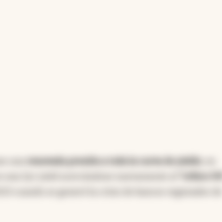
one una
renovada presión a toda la curva de yields
, en
con una 2yr yield acercándose nuevamente al
"crítico 5
23 cuando se generó la crisis de bancos regionales d