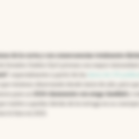
mos de la curva y con consecuencias totalmente distin
de Estados Unidos (2yr) pricean con mayor intensidad
rio"
, especialmente a partir de los
datos de CPI publi
o que venimos observando desde inicio de año, pero qu
rarse para un
2024 claramente con sesgo
hawkish
y to
ue vuelve a quedar detrás de la tortuga en su concept
omo lo hizo en 2021.