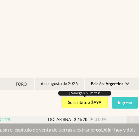
6 de agosto de 2026
Edición:
Argentina
FORO
¡Navegá sin limites!
Argentina
Suscribite x $999
Ingresá
España
México
DÓLAR BNA
$
1520
0.00
%
DÓLAR
USA
venta de tierras a extranjeros
Dólar hoy y dólar blue hoy: cuál es l
Colombia