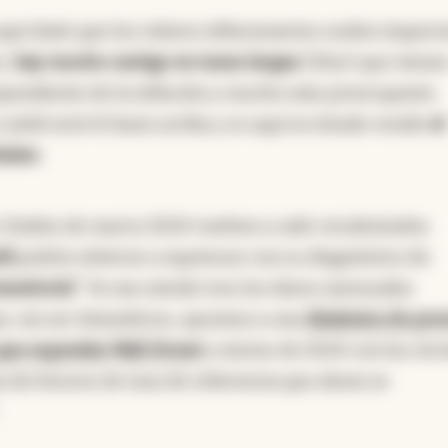
aquí dado que los relatos inflacionarios suelen impact
z,
hay mucho castigo en tasas largas
(30yr) que viene
ependiente de la inflación y mucho más preocupante.
 yield está 61 basis arriba y es aquí en donde reside
el
bales
.
 Unidos de marzo 2024 vuelven a salir recalentados
ll
podría volverse a equivocar con su diagnóstico de
ansitoria"
. Ya van siendo tres los datos mensuales
ue, sin ser dramáticos, apuntan a una
dinámica de pre
que esperaba Wall Street
a inicios de 2024 con los otr
va de futuros de tasa de referencia que ahora se