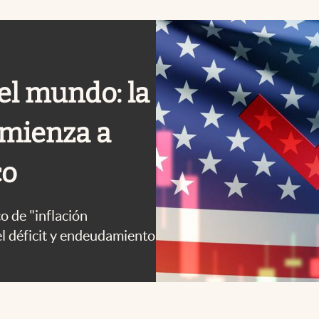
el mundo: la
omienza a
co
o de "inflación
el déficit y endeudamiento