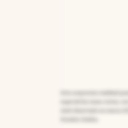
Esta sorpresiva realidad p
especial las tasas cortas, 
nivel observado en marzo 20
Estados Unidos.