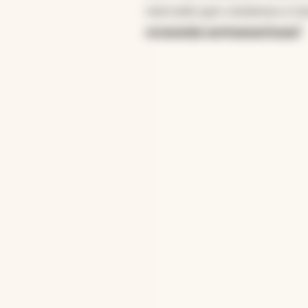
mercado que comienza a to
economía norteamericana"
.