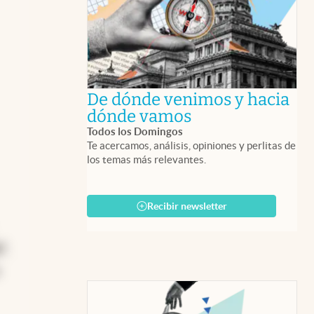
De dónde venimos y hacia
abre en nueva 
dónde vamos
Todos los Domingos
Te acercamos, análisis, opiniones y perlitas de
los temas más relevantes.
Recibir newsletter
%"
,
e