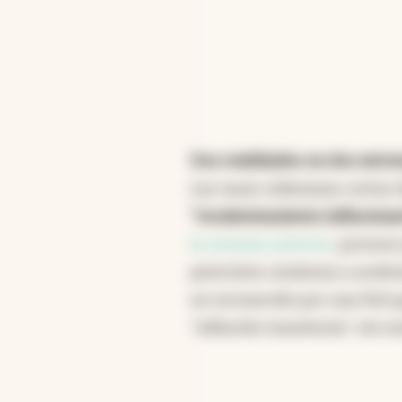
Dos realidades en dos extre
Las tasas soberanas cortas 
"recalentamiento inflaciona
la semana anterior
, proces
pareciera comienza a acele
no reconocido por una Fed q
"inflación transitoria", tal c