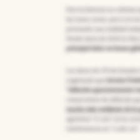
Pero la historia no culmina 
las tasas cortas, pero a la ve
priceando una realidad ind
Desde inicio de 2024 la 30yr
principal dolor en bonos glo
Los datos de CPI de Estados
sugiriendo que
Jerome Powe
"inflación aparentemente tr
consecutivos de inflación q
mucho más resiliente de la 
agresivos "6 cuts" en la cur
trasformaron en "1 solo cut".