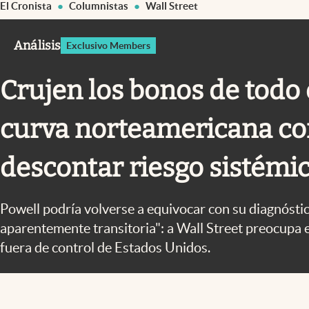
El Cronista
Columnistas
Wall Street
Infotechnology
Clase
Análisis
Exclusivo Members
Clima
Crujen los bonos de todo 
Mundial 2026
Eventos Corporativos
curva norteamericana c
El Cronista Studio
descontar riesgo sistémi
Mediakit
abre en nueva pestaña
Powell podría volverse a equivocar con su diagnóstic
aparentemente transitoria": a Wall Street preocupa 
fuera de control de Estados Unidos.