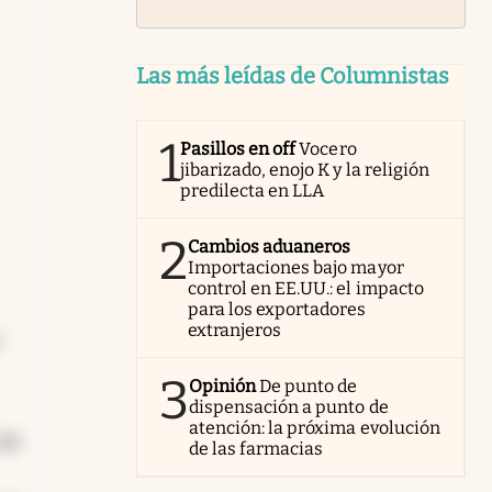
Las más leídas de Columnistas
1
Pasillos en off
Vocero
jibarizado, enojo K y la religión
predilecta en LLA
2
Cambios aduaneros
Importaciones bajo mayor
control en EE.UU.: el impacto
para los exportadores
extranjeros
a
3
Opinión
De punto de
dispensación a punto de
atención: la próxima evolución
 de
de las farmacias