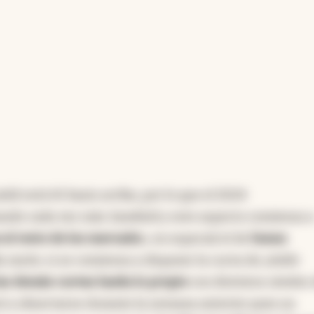
ield está 65 basis arriba, por lo que el 2024
ando cada vez más
hawkish
y este aspecto comienza 
el resto de los mercado
s, en especial el de
bonos
la razón: si se comienza a disparar la curva de
yields
as demás curvas harán lo propio
con distintos niveles
ó a observarse durante la semana anterior para un