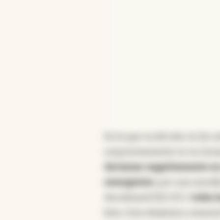
En lo que va del año, la 2yr y
sorpresivamente se va torn
derramar negativamente en 
emergentes
, por una sencil
becnhmark
(EE.UU.),
todas l
beta. Esta dinámica comenz