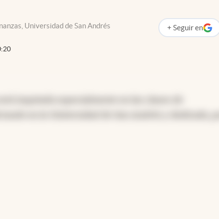
inanzas, Universidad de San Andrés
+
Seguir
en
abre en nueva p
0:20
stá inspirada especialmente en las clases de
tando en la Universidad de San Andrés y dedicada, po