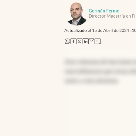
Germán Fermo
Director Maestría en F
Actualizado el
15 de Abril de 2024
1
abre en nueva pestaña
abre en nueva pestaña
abre en nueva pestaña
abre en nueva pestaña
Esta columna de hoy lunes e
macrofinanzas que estoy dic
tanto, a mis alumnos.