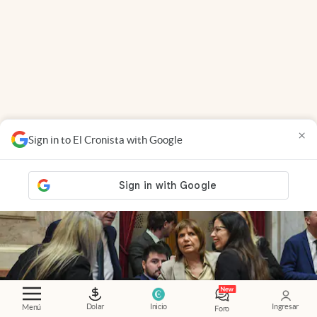
EN VIVO
.
Propiedad privada: con cruces y
×
Sign in to El Cronista with Google
chicanas, el Senado discute el proyecto y se votaría
pasada la medianoche
Dolar
Inicio
Ingresar
Menú
Foro