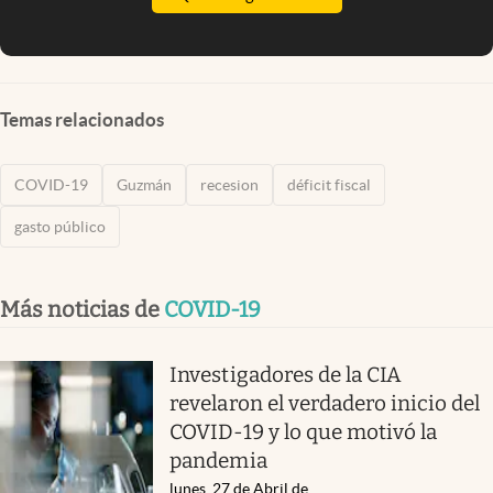
Temas relacionados
COVID-19
Guzmán
recesion
déficit fiscal
gasto público
Más noticias de
COVID-19
Investigadores de la CIA
revelaron el verdadero inicio del
COVID-19 y lo que motivó la
pandemia
lunes, 27 de Abril de