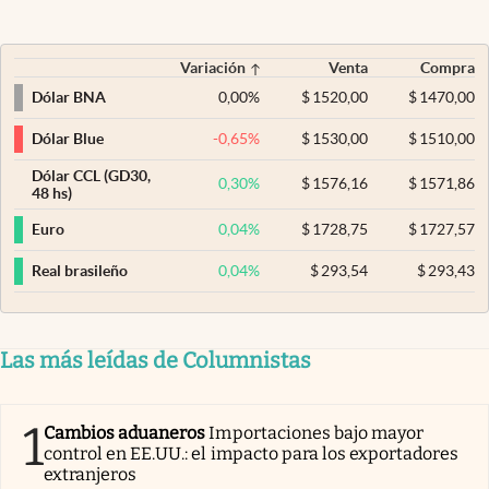
Variación
Venta
Compra
0,00
%
$
1520,00
$
1470,00
Dólar BNA
-0,65
%
$
1530,00
$
1510,00
Dólar Blue
Dólar CCL (GD30,
0,30
%
$
1576,16
$
1571,86
48 hs)
0,04
%
$
1728,75
$
1727,57
Euro
0,04
%
$
293,54
$
293,43
Real brasileño
Las más leídas de Columnistas
1
Cambios aduaneros
Importaciones bajo mayor
control en EE.UU.: el impacto para los exportadores
extranjeros