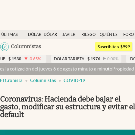
Últimas noticias
ÚLTIMAS
DÓLAR
DÓLAR
JAVIER
RIESGO
QUIÉN ES
FORO
Dólar
NOTICIAS
BLUE
MILEI
PAÍS
QUIÉN
Argentina
Columnistas
Members
Suscribite x $999
España
Economía y Política
530
-0.65
%
DÓLAR TARJETA
$
1976
0.00
%
DÓLAR ME
México
 del jueves 6 de agosto minuto a minuto
Propiedad privada: con cruc
Finanzas y Mercados
USA
El Cronista
Columnistas
COVID-19
Mercados Online
Colombia
Uruguay
Negocios
Coronavirus: Hacienda debe bajar el
Columnistas
gasto, modificar su estructura y evitar el
default
Otras secciones
Apertura