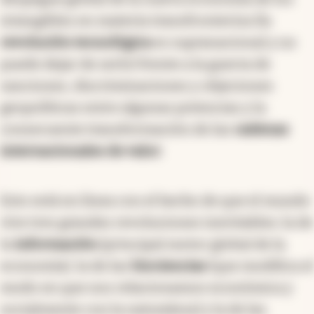
intangibles en materia transfronteriza (la
revolución tecnológica
es supranacional y no
puede dejar de serlo) frente a la guerra de
sanciones, discriminaciones y objeciones
geopolíticas entre algunas potencias y la
consecuente transformación de las
cadenas
internacionales de valor
.
Esto está en línea con el hecho de que el mundo
vive tres grandes revoluciones inevitables: la de
la
información
(principal motor global de la
economía), la de las
biociencias
(que modifica el
modo en que nos relacionamos económica y
socialmente con la naturaleza) y la de las