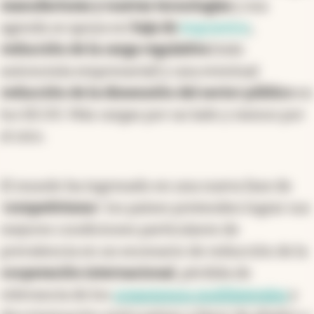
manufacturas y nuevas tecnologías
y esa
agenda se apoya en
baja de
impuestos
,
reducción de la carga regulativa
(más
autonomía empresarial) y una eventual
reducción de la dimensión del sector público
en
los EE.UU. Más cargas por un lado y menos por
el otro.
El mundo ha ingresado en una nueva fase de
‘
competivismo
': los países pretenden lograr sus
mejores condiciones particulares de
prevalencia en un escenario de reducción de la
cooperación internacional
, pérdida de
relevancia de los
organismos multilaterales
y