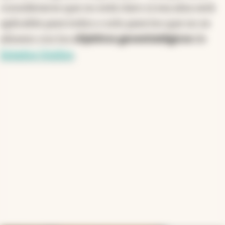
considerarse que no está claro si esa alza será
aplicable para todos o solo para los que no se
alineen con los
objetivos geoestratégicos
de
Estados Unidos
.