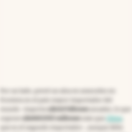
estructuran en "clubes de amigos", mientras la
economía del conocimiento, basada en intangibles y
tecnología digital, cobra protagonismo. Se observa
un desplazamiento hacia el intercambio de
información y la creación de capital intelectual,
transformando el comercio internacional.
Resumen generado con inteligencia artificial
Por un lado, prevé un alza en aranceles en
frontera en el país mayor importador del
mundo -importa
u$s3,4 billones
anuales, lo que
supone
u$s660.000 millones
más que
China
,
que es el segundo importador-, aunque debe