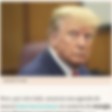
Donald Trump
Pero, por otro lado, anuncia una agenda de
menor
intervencionismo
en materia de
energía,