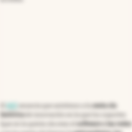
El
MIT
anuncia que asistimos a la
sexta ola
histórica
de innovación en la que los soportes
(que en la quinta ola eran el
software o las redes