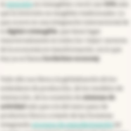
la
inversión
en intangibles creció casi
50%
más
que la inversión en tangibles tradicionales. Lo
que ocurre en una integración intersectorial de
lo
digital e intangible
, que tiene lugar
transversalmente en todos los ‘viejos' sectores
de la economía en transformación, en lo que
hoy ya se llama
borderless economy
.
Todo ello nos lleva a la globalización de los
estándares de producción, de los modelos de
interacción, de la conexión de
sistemas de
actividad
más que a la del mero paso de
productos físicos a través de las fronteras
integrando
procesos de manufacturación
(el