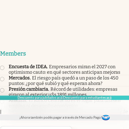
Members
Encuesta de IDEA
.
Empresarios miran el 2027 con
optimismo cauto: en qué sectores anticipan mejoras
Mercados
.
El riesgo país quedó a un paso de los 450
puntos: ¿por qué subió y qué esperan ahora?
Presión cambiaria
.
Récord de utilidades: empresas
giraron al exterior u$s 1891 millones
Descuento para jubilados acá
Descuento para estudiantes acá
|
Análisis
.
El Banco Central no es el lugar para discutir
empleo ni desarrollo económico
Mercado agrícola
.
La guerra no logra sostener el rally de
|
los granos: qué está frenando al trigo, la soja y el maíz
¡Ahora también podés pagar a través de Mercado Pago!