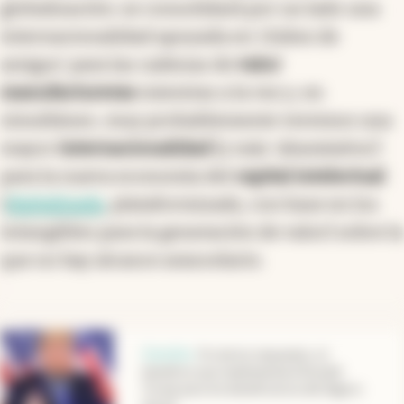
globalización: se consolidará por un lado una
internacionalidad apoyada en ‘clubes de
amigos' para las cadenas de
valor
manufactureras
mientras a la vez y, en
simultáneo, muy probablemente veremos una
mayor
internacionalidad
(y más ‘abaratativa')
para la nueva economía del
capital intelectual
(
digitalizada
, plataformizada, con base en los
intangibles para la generación de valor) sobre la
que no hay alcance arancelario.
abre en nueva pestaña
Gestión
.
Fin de los impuestos: el
beneficio que implementará Donald
Trump para los beneficiarios del Seguro