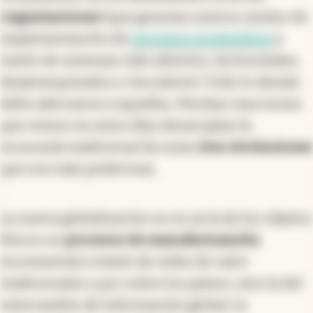
organizaciones
(que generan nuevos modos de
implementación de
procesos productivos
a
través de sistemas más abiertos, horizontales,
desjerarquizados y vinculares). Todo lo demás
debe adecuarse a aquellas. Muchas reacciones
que vemos en estos días desacoplan la
economía tradicional de estas
tres revoluciones
que son más poderosas.
La nueva globalización no es ya la de los objetos
físicos en
procesos de manufacturación
incremental a través de redes de valor
tradicionales y por sobre los países; sino la del
intercambio de información global, la