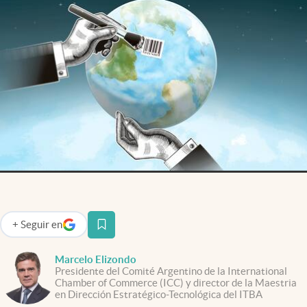
Infotechnology
Clase
Clima
Mundial 2026
Eventos Corporativos
El Cronista Studio
Mediakit
abre en nueva pestaña
Argentina
+
Seguir
en
abre en nueva pestaña
Marcelo Elizondo
Presidente del Comité Argentino de la International
Chamber of Commerce (ICC) y director de la Maestria
en Dirección Estratégico-Tecnológica del ITBA