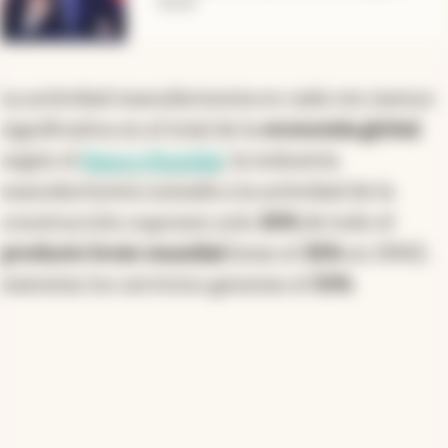
Social
La actividad manufacturera es cada vez menos
significativa en el total de la
economía global
:
según el
Banco Mundial
, la industria
manufacturera sumada a la actividad de la
construcción suponen solo
26%
de todo el
producto bruto mundial
(eran el
32%
en 1990),
mientras los servicios generan el
55%
.