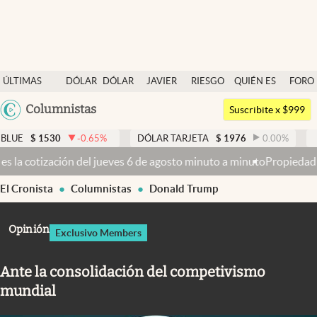
Últimas noticias
ÚLTIMAS
DÓLAR
DÓLAR
JAVIER
RIESGO
QUIÉN ES
FORO
Dólar
NOTICIAS
BLUE
MILEI
PAÍS
QUIÉN
Argentina
Columnistas
Members
Suscribite x $999
España
Economía y Política
-0.65
%
DÓLAR TARJETA
$
1976
0.00
%
DÓLAR MEP
$
México
de agosto minuto a minuto
Propiedad privada: mientras el Senado disc
Finanzas y Mercados
USA
El Cronista
Columnistas
Donald Trump
Mercados Online
Colombia
Uruguay
Negocios
Opinión
Exclusivo Members
Columnistas
Ante la consolidación del competivismo
Otras secciones
mundial
Apertura