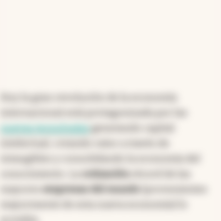
Hoy la gran revolución de la economía
internacional está protagonizada por las
nuevas tecnologías
generando capital
intelectual, creando valor a través de
intangibles y consolidando la economía del
conocimiento. La
cotización
récord de las
mayores
empresas del mundo
(provenientes
mayormente de esta nueva economía) lo
acredita.