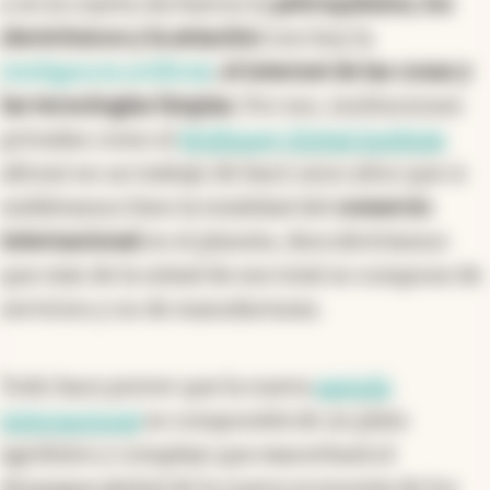
y en la cuarta ola fueron la
petroquímica, los
electrónicos y la aviación
) son hoy la
inteligencia artificial
, el internet de las cosas y
las tecnologías limpias
. Por eso, instituciones
privadas como el
McKinsey Global Institute
afirmó en un trabajo de hace unos años que si
midiéramos bien la totalidad del
comercio
internacional
en el planeta, descubriríamos
que más de la mitad de ese total se compone de
servicios y no de manufacturas.
Todo hace prever que la nueva
agenda
internacional
se compondrá de un plato
agridulce y complejo que exacerbará el
despegue global de la nueva economía de los