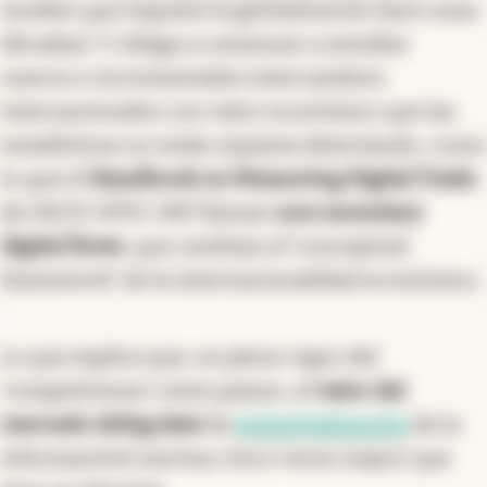
modelo que impulsó la globalización hace unas
décadas). Y obliga a comenzar a estudiar
nuevos e incrementales intercambios
internacionales con valor económico que las
estadísticas no están siquiera detectando, como
lo que el
Handbook on Measuring Digital Trade
de OECD-WTO-IMF llaman
non monetary
digital flows
, que cambian el ‘conceptual
framework' de la internacionalidad económica.
Lo que explica que, en pleno vigor del
‘competivismo' entre países, el
valor del
mercado de
big data
(la
industrialización
de la
información) sea hoy cinco veces mayor que