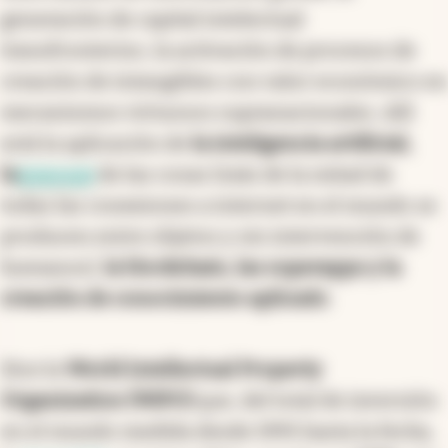
generación de capital intelectual
transfronterizo, la activación de procesos de
creación de intangibles con valor económico en
mecanismos virtuosos supranacionales. Allí
está la aplicación de
la inteligencia artificial,
la
internet
de las cosas (más de la mitad de
todas las conexiones a internet en el mundo se
producen entre objetos y sin intervención de
humanos),
la blockchain, las superapps y la
creación de conocimiento aplicado
.
Dice la
World Intellectual Property
Organization (WIPO)
que, del total de inversión
en el mundo medida desde 1995 hasta la fecha,