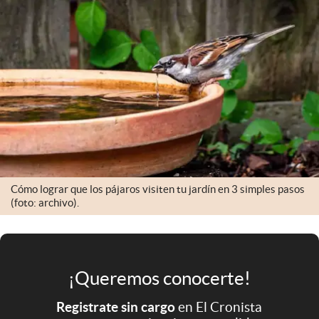
Infotechnology
Clase
Clima
Mundial 2026
Eventos Corporativos
El Cronista Studio
Mediakit
Cómo lograr que los pájaros visiten tu jardín en 3 simples pasos
abre en nueva pestaña
(foto: archivo).
Argentina
¡Queremos conocerte!
Registrate sin cargo
en El Cronista