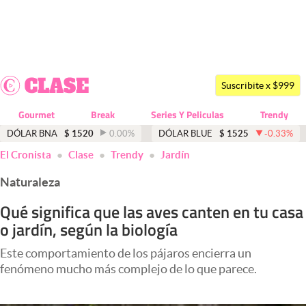
Últimas noticias
Dólar
Suscribite x $999
Members
Gourmet
Break
Series Y Peliculas
Trendy
Economía y Política
DÓLAR BNA
$
1520
0.00
%
DÓLAR BLUE
$
1525
-0.33
%
El Cronista
Clase
Trendy
Jardín
Finanzas y Mercados
Naturaleza
Mercados Online
Qué significa que las aves canten en tu casa
Negocios
o jardín, según la biología
Columnistas
Este comportamiento de los pájaros encierra un
Otras secciones
fenómeno mucho más complejo de lo que parece.
Apertura