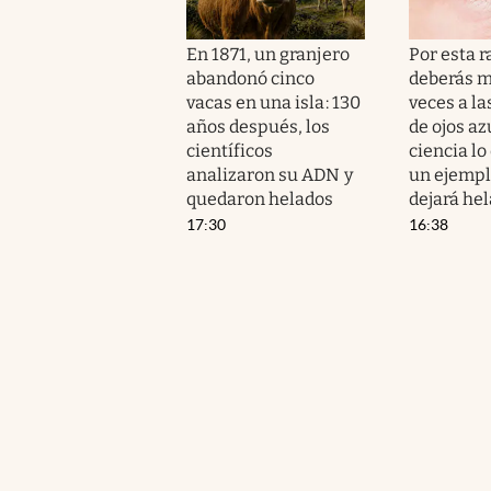
En 1871, un granjero
Por esta 
abandonó cinco
deberás m
vacas en una isla: 130
veces a l
años después, los
de ojos az
científicos
ciencia lo
analizaron su ADN y
un ejempl
quedaron helados
dejará he
17:30
16:38