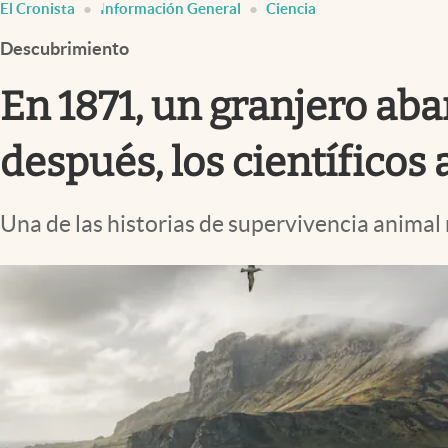
El Cronista
Información General
Ciencia
Infotechnology
Descubrimiento
Clase
Clima
En 1871, un granjero ab
Mundial 2026
después, los científico
Eventos Corporativos
El Cronista Studio
Una de las historias de supervivencia animal
Mediakit
abre en nueva pestaña