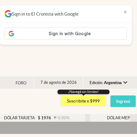
×
Sign in to El Cronista with Google
7 de agosto de 2026
Edición:
Argentina
FORO
¡Navegá sin limites!
Argentina
Suscribite x $999
Ingresá
España
México
ARJETA
$
1976
0.00
%
DÓLAR MEP
$
1521,52
USA
Colombia