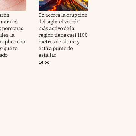
razón
Se acerca la erupción
irar dos
del siglo: el volcán
as personas
más activo de la
ules: la
región tiene casi 1100
 explica con
metros de altura y
o que te
está a punto de
lado
estallar
14:56