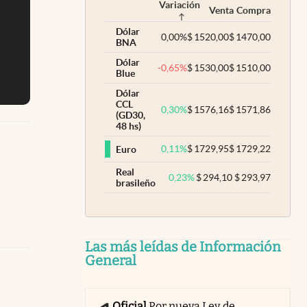
Variación
Venta
Compra
Dólar
0,00
%
$
1520,00
$
1470,00
BNA
Dólar
-0,65
%
$
1530,00
$
1510,00
Blue
Dólar
CCL
0,30
%
$
1576,16
$
1571,86
(GD30,
48 hs)
0,11
%
$
1729,95
$
1729,22
Euro
Real
0,23
%
$
294,10
$
293,97
brasileño
Las más leídas de Información
General
Oficial
Por nueva Ley de