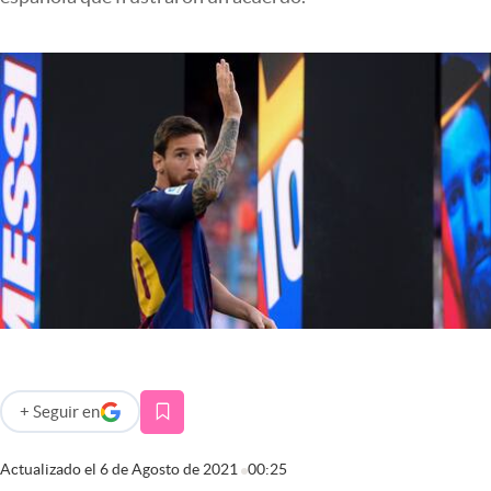
Infotechnology
Clase
Clima
Mundial 2026
Eventos Corporativos
El Cronista Studio
Mediakit
abre en nueva pestaña
Argentina
+
Seguir
en
abre en nueva pestaña
Actualizado el
6 de Agosto de 2021
00:25