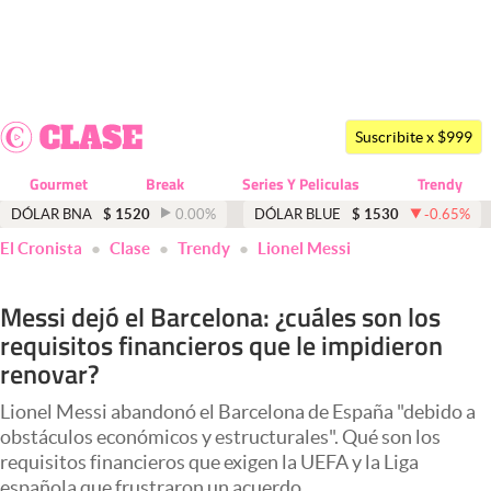
Últimas noticias
Dólar
Suscribite x $999
Members
Gourmet
Break
Series Y Peliculas
Trendy
Economía y Política
DÓLAR BNA
$
1520
0.00
%
DÓLAR BLUE
$
1530
-0.65
%
abre en nueva pestaña
El Cronista
Clase
Trendy
Lionel Messi
Finanzas y Mercados
Mercados Online
Messi dejó el Barcelona: ¿cuáles son los
requisitos financieros que le impidieron
Negocios
renovar?
Columnistas
Lionel Messi abandonó el Barcelona de España "debido a
Otras secciones
obstáculos económicos y estructurales". Qué son los
requisitos financieros que exigen la UEFA y la Liga
Apertura
española que frustraron un acuerdo.