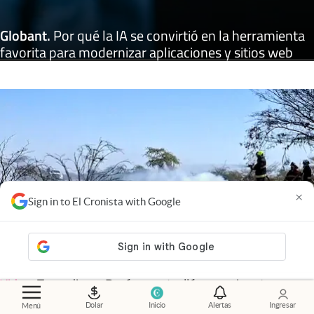
Globant
.
Por qué la IA se convirtió en la herramienta
favorita para modernizar aplicaciones y sitios web
×
Sign in to El Cronista with Google
Video
.
Tragedia en Perú: se estrelló una avioneta
turística sobre las Líneas de Nazca y murieron 13
Dolar
Inicio
Alertas
Ingresar
Menú