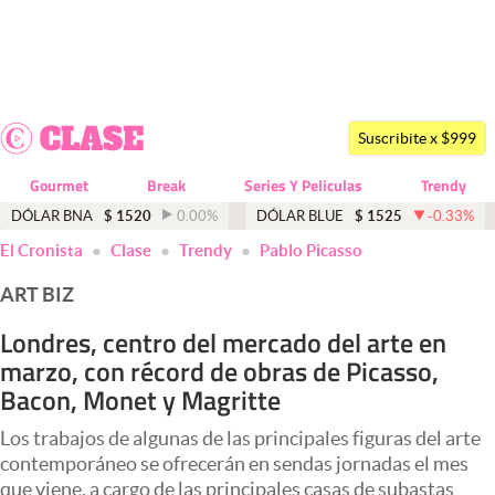
Últimas noticias
Dólar
Suscribite x $999
Members
Gourmet
Break
Series Y Peliculas
Trendy
Economía y Política
DÓLAR BNA
$
1520
0.00
%
DÓLAR BLUE
$
1525
-0.33
%
abre en nueva pestaña
El Cronista
Clase
Trendy
Pablo Picasso
Finanzas y Mercados
ART BIZ
Mercados Online
Londres, centro del mercado del arte en
Negocios
marzo, con récord de obras de Picasso,
Columnistas
Bacon, Monet y Magritte
Otras secciones
Los trabajos de algunas de las principales figuras del arte
contemporáneo se ofrecerán en sendas jornadas el mes
Apertura
que viene, a cargo de las principales casas de subastas