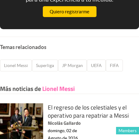
Quiero registrarme
Temas relacionados
Lionel Messi
Superliga
JP Morgan
UEFA
FIFA
Más noticias de
Lionel Messi
El regreso de los celestiales y el
operativo para repatriar a Messi
Nicolás Gallardo
domingo, 02 de
Members
Agosto de 2026