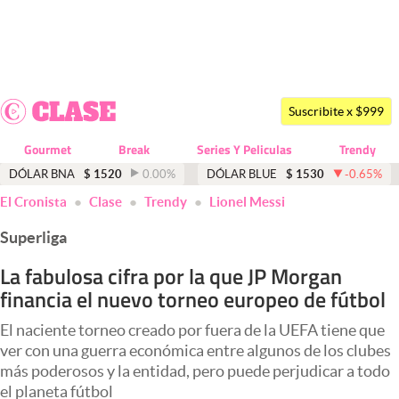
Últimas noticias
Dólar
Suscribite x $999
Members
Gourmet
Break
Series Y Peliculas
Trendy
Economía y Política
DÓLAR BNA
$
1520
0.00
%
DÓLAR BLUE
$
1530
-0.65
%
El Cronista
Clase
Trendy
Lionel Messi
Finanzas y Mercados
Superliga
Mercados Online
La fabulosa cifra por la que JP Morgan
Negocios
financia el nuevo torneo europeo de fútbol
Columnistas
El naciente torneo creado por fuera de la UEFA tiene que
Otras secciones
ver con una guerra económica entre algunos de los clubes
más poderosos y la entidad, pero puede perjudicar a todo
Apertura
el planeta fútbol