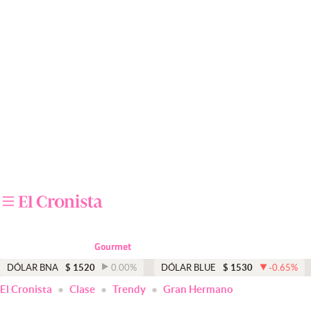
Últimas noticias
Dólar
Members
Economía y Política
Finanzas y Mercados
Mercados Online
Negocios
Columnistas
Gourmet
Otras secciones
DÓLAR BNA
$
1520
0.00
%
DÓLAR BLUE
$
1530
-0.65
%
El Cronista
Clase
Trendy
Gran Hermano
Apertura