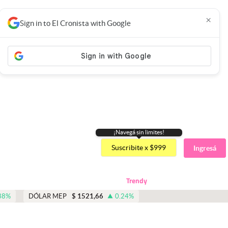
×
Sign in to El Cronista with Google
¡Navegá sin limites!
Suscribite x $999
Ingresá
Trendy
38
%
DÓLAR MEP
$
1521,66
0.24
%