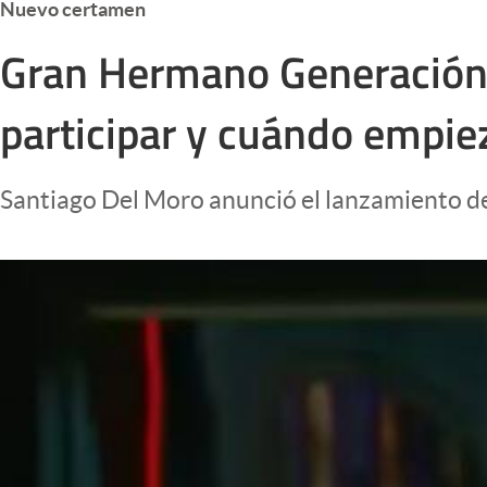
Nuevo certamen
Infotechnology
Gran Hermano Generación D
Clase
Clima
participar y cuándo empie
Mundial 2026
Eventos Corporativos
Santiago Del Moro anunció el lanzamiento de 
El Cronista Studio
Mediakit
abre en nueva pestaña