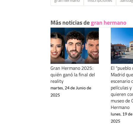
gran hermano
inscripciones
Santia
Más noticias de
gran hermano
Gran Hermano 2025:
El "pueblo 
quién ganó la final del
Madrid que
reality
escenario 
películas y
martes, 24 de Junio de
quieren co
2025
museo de 
Hermano
lunes, 19 d
2025