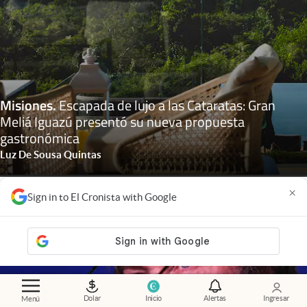
Misiones
.
Escapada de lujo a las Cataratas: Gran
Meliá Iguazú presentó su nueva propuesta
gastronómica
Luz De Sousa Quintas
×
Sign in to El Cronista with Google
Dolar
Inicio
Alertas
Ingresar
Menú