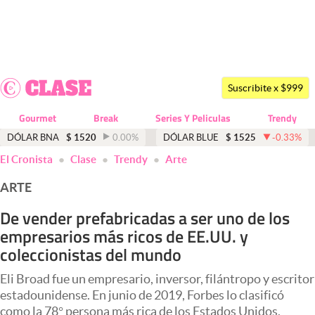
Últimas noticias
Dólar
Suscribite x $999
Members
Gourmet
Break
Series Y Peliculas
Trendy
Economía y Política
DÓLAR BNA
$
1520
0.00
%
DÓLAR BLUE
$
1525
-0.33
%
El Cronista
Clase
Trendy
Arte
Finanzas y Mercados
ARTE
Mercados Online
De vender prefabricadas a ser uno de los
Negocios
empresarios más ricos de EE.UU. y
Columnistas
coleccionistas del mundo
Otras secciones
Eli Broad fue un empresario, inversor, filántropo y escritor
estadounidense. En junio de 2019, Forbes lo clasificó
Apertura
como la 78° persona más rica de los Estados Unidos.