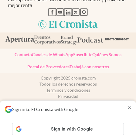
mejor renta
abre en nueva pestaña
abre en nueva pestaña
abre en nueva pestaña
abre en nueva pestaña
abre en nueva pestaña
Contacto
Canales de WhatsApp
Suscribite
Quiénes Somos
Portal de Proveedores
Trabajá con nosotros
Copyright 2025 cronista.com
Todos los derechos reservados
Términos y condiciones
Privacidad
Consentimiento
×
Tel:
+54 11 7078-3270
Sign in to El Cronista with Google
cronista.com
es propiedad de El Cronista Comercial S.A Registro de
propiedad intelectual: 56576959
N° de edición: 10.949 - 6 de agosto de 2026