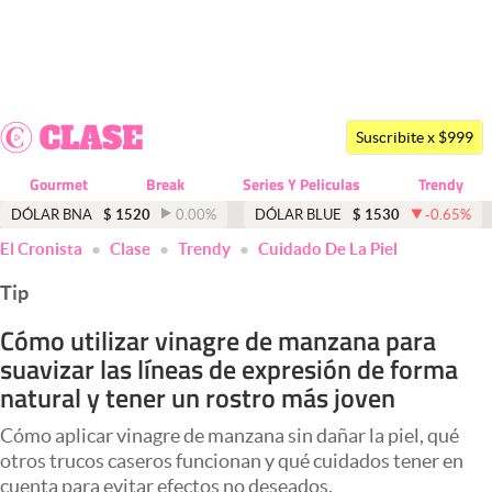
Últimas noticias
Dólar
Suscribite x $999
Members
Gourmet
Break
Series Y Peliculas
Trendy
Economía y Política
DÓLAR BNA
$
1520
0.00
%
DÓLAR BLUE
$
1530
-0.65
%
El Cronista
Clase
Trendy
Cuidado De La Piel
Finanzas y Mercados
Tip
Mercados Online
Cómo utilizar vinagre de manzana para
Negocios
suavizar las líneas de expresión de forma
Columnistas
natural y tener un rostro más joven
Otras secciones
Cómo aplicar vinagre de manzana sin dañar la piel, qué
otros trucos caseros funcionan y qué cuidados tener en
Apertura
cuenta para evitar efectos no deseados.