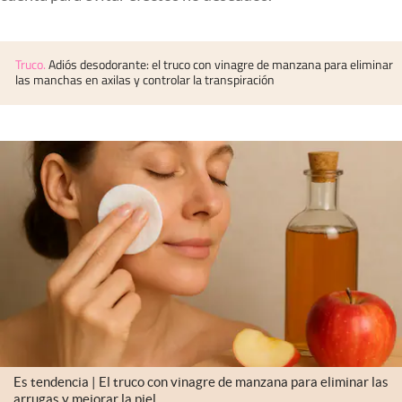
Infotechnology
Clase
Truco
.
Adiós desodorante: el truco con vinagre de manzana para eliminar
las manchas en axilas y controlar la transpiración
Clima
Mundial 2026
Eventos Corporativos
El Cronista Studio
Mediakit
abre en nueva pestaña
Argentina
Es tendencia | El truco con vinagre de manzana para eliminar las
arrugas y mejorar la piel