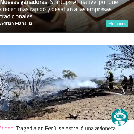
Nuevas ganadoras
.
Startups AI-native: por qué
crecen más rápido y desafían a las empresas
tradicionales
Adrián Mansilla
Members
Video
.
Tragedia en Perú: se estrelló una avioneta