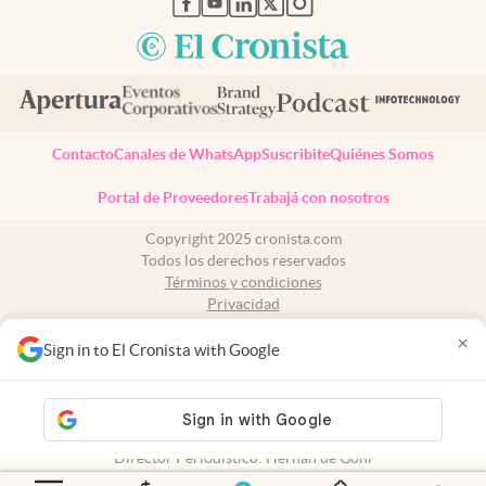
Contacto
Canales de WhatsApp
Suscribite
Quiénes Somos
Portal de Proveedores
Trabajá con nosotros
Copyright 2025 cronista.com
Todos los derechos reservados
Términos y condiciones
Privacidad
Consentimiento
×
Tel:
+54 11 7078-3270
Sign in to El Cronista with Google
cronista.com
es propiedad de El Cronista Comercial S.A Registro de
propiedad intelectual: 56576959
N° de edición: 10.949 - 6 de agosto de 2026
Director Periodístico: Hernán de Goñi