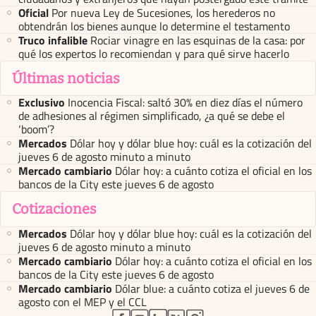
Oficial
Por nueva Ley de Sucesiones, los herederos no
obtendrán los bienes aunque lo determine el testamento
Truco infalible
Rociar vinagre en las esquinas de la casa: por
qué los expertos lo recomiendan y para qué sirve hacerlo
Últimas noticias
Exclusivo
Inocencia Fiscal: saltó 30% en diez días el número
de adhesiones al régimen simplificado, ¿a qué se debe el
‘boom’?
Mercados
Dólar hoy y dólar blue hoy: cuál es la cotización del
jueves 6 de agosto minuto a minuto
Mercado cambiario
Dólar hoy: a cuánto cotiza el oficial en los
bancos de la City este jueves 6 de agosto
Cotizaciones
Mercados
Dólar hoy y dólar blue hoy: cuál es la cotización del
jueves 6 de agosto minuto a minuto
Mercado cambiario
Dólar hoy: a cuánto cotiza el oficial en los
bancos de la City este jueves 6 de agosto
Mercado cambiario
Dólar blue: a cuánto cotiza el jueves 6 de
agosto con el MEP y el CCL
abre en nueva pestaña
abre en nueva pestaña
abre en nueva pestaña
abre en nueva pestaña
abre en nueva pestaña