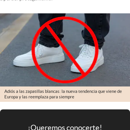
Infotechnology
Clase
Clima
Mundial 2026
Eventos Corporativos
El Cronista Studio
Mediakit
abre en nueva pestaña
Argentina
Adiós a las zapatillas blancas: la nueva tendencia que viene de
Europa y las reemplaza para siempre
¡Queremos conocerte!