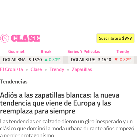
Últimas noticias
Dólar
Suscribite x $999
Members
Gourmet
Break
Series Y Peliculas
Trendy
Economía y Política
DÓLAR BNA
$
1520
0.33
%
DÓLAR BLUE
$
1540
-0.32
%
El Cronista
Clase
Trendy
Zapatillas
Finanzas y Mercados
Tendencias
Mercados Online
Adiós a las zapatillas blancas: la nueva
Negocios
tendencia que viene de Europa y las
Columnistas
reemplaza para siempre
Otras secciones
Las tendencias en calzado dieron un giro inesperado y un
clásico que dominó la moda urbana durante años empezó
Apertura
a perder protagonismo.