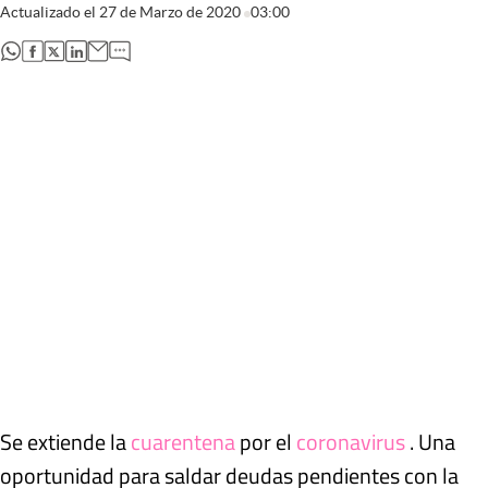
Actualizado el
27 de Marzo de 2020
03:00
abre en nueva pestaña
abre en nueva pestaña
abre en nueva pestaña
abre en nueva pestaña
Se extiende la
cuarentena
por el
coronavirus
. Una
oportunidad para saldar deudas pendientes con la