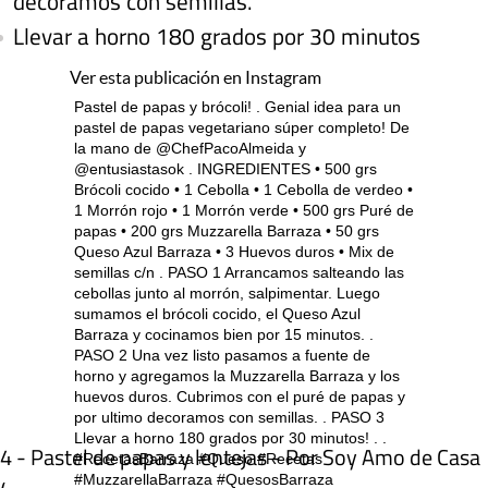
decoramos con semillas.
Llevar a horno 180 grados por 30 minutos
Ver esta publicación en Instagram
Pastel de papas y brócoli! . Genial idea para un
pastel de papas vegetariano súper completo! De
la mano de @ChefPacoAlmeida y
@entusiastasok . INGREDIENTES • 500 grs
Brócoli cocido • 1 Cebolla • 1 Cebolla de verdeo •
1 Morrón rojo • 1 Morrón verde • 500 grs Puré de
papas • 200 grs Muzzarella Barraza • 50 grs
Queso Azul Barraza • 3 Huevos duros • Mix de
semillas c/n . PASO 1 Arrancamos salteando las
cebollas junto al morrón, salpimentar. Luego
sumamos el brócoli cocido, el Queso Azul
Barraza y cocinamos bien por 15 minutos. .
PASO 2 Una vez listo pasamos a fuente de
horno y agregamos la Muzzarella Barraza y los
huevos duros. Cubrimos con el puré de papas y
por ultimo decoramos con semillas. . PASO 3
Llevar a horno 180 grados por 30 minutos! . .
4 - Pastel de papas y lentejas - Por Soy Amo de Casa
#RecetasBarraza #Queso #Recetas
#MuzzarellaBarraza #QuesosBarraza