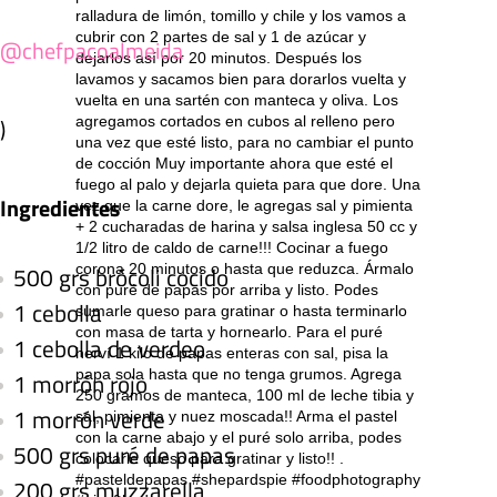
ralladura de limón, tomillo y chile y los vamos a
cubrir con 2 partes de sal y 1 de azúcar y
@chefpacoalmeida
dejarlos así por 20 minutos. Después los
lavamos y sacamos bien para dorarlos vuelta y
vuelta en una sartén con manteca y oliva. Los
)
agregamos cortados en cubos al relleno pero
una vez que esté listo, para no cambiar el punto
de cocción Muy importante ahora que esté el
fuego al palo y dejarla quieta para que dore. Una
Ingredientes
vez que la carne dore, le agregas sal y pimienta
+ 2 cucharadas de harina y salsa inglesa 50 cc y
1/2 litro de caldo de carne!!! Cocinar a fuego
corona 20 minutos o hasta que reduzca. Ármalo
500 grs brócoli cocido
con puré de papas por arriba y listo. Podes
1 cebolla
sumarle queso para gratinar o hasta terminarlo
con masa de tarta y hornearlo. Para el puré
1 cebolla de verdeo
herví 1 kilo de papas enteras con sal, pisa la
papa sola hasta que no tenga grumos. Agrega
1 morrón rojo
250 gramos de manteca, 100 ml de leche tibia y
1 morrón verde
sal, pimienta y nuez moscada!! Arma el pastel
con la carne abajo y el puré solo arriba, podes
500 grs puré de papas
colocarle queso para gratinar y listo!! .
#pasteldepapas #shepardspie #foodphotography
200 grs muzzarella