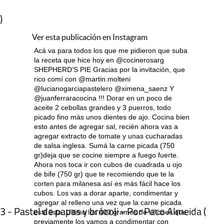
)
Ver esta publicación en Instagram
Acá va para todos los que me pidieron que suba
la receta que hice hoy en @cocinerosarg
SHEPHERD’S PIE Gracias por la invitación, que
rico comí con @martin.molteni
@lucianogarciapastelero @ximena_saenz Y
@juanferraracocina !!! Dorar en un poco de
aceite 2 cebollas grandes y 3 puerros, todo
picado fino más unos dientes de ajo. Cocina bien
esto antes de agregar sal, recién ahora vas a
agregar extracto de tomate y unas cucharadas
de salsa inglesa. Sumá la carne picada (750
gr)deja que se cocine siempre a fuego fuerte.
Ahora nos toca ir con cubos de cuadrada u ojo
de bife (750 gr) que te recomiendo que te la
corten para milanesa así es más fácil hace los
cubos. Los vas a dorar aparte, condimentar y
agregar al relleno una vez que la carne picada
3 - Pastel de papas y brócoli - Por Paco Almeida (
esté lista. Ultimo los 400 gramos de riñones que
previamente los vamos a condimentar con