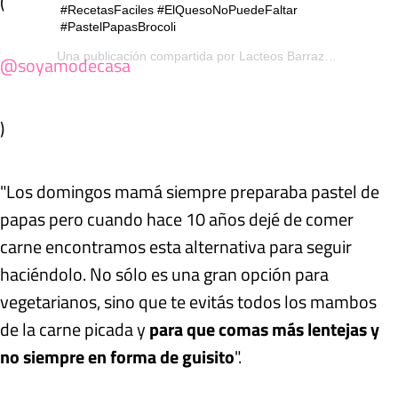
(
#RecetasFaciles #ElQuesoNoPuedeFaltar
#PastelPapasBrocoli
Una publicación compartida por
Lacteos Barraza SA
(@lacte
@soyamodecasa
)
"Los domingos mamá siempre preparaba pastel de
papas pero cuando hace 10 años dejé de comer
carne encontramos esta alternativa para seguir
haciéndolo. No sólo es una gran opción para
vegetarianos, sino que te evitás todos los mambos
de la carne picada y
para que comas más lentejas y
no siempre en forma de guisito
".