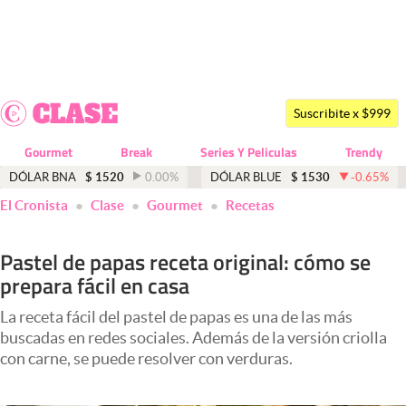
Últimas noticias
Dólar
Suscribite x $999
Members
Gourmet
Break
Series Y Peliculas
Trendy
Economía y Política
DÓLAR BNA
$
1520
0.00
%
DÓLAR BLUE
$
1530
-0.65
%
El Cronista
Clase
Gourmet
Recetas
Finanzas y Mercados
Mercados Online
Pastel de papas receta original: cómo se
prepara fácil en casa
Negocios
Columnistas
La receta fácil del pastel de papas es una de las más
buscadas en redes sociales. Además de la versión criolla
Otras secciones
con carne, se puede resolver con verduras.
Apertura