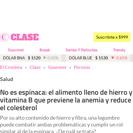
Últimas noticias
Dólar
Suscribite x $999
Members
Gourmet
Break
Series Y Peliculas
Trendy
Economía y Política
DÓLAR BNA
$
1520
0.00
%
DÓLAR BLUE
$
1530
-0.65
%
El Cronista
Clase
Gourmet
Porotos
Finanzas y Mercados
Salud
Mercados Online
No es espinaca: el alimento lleno de hierro y
Negocios
vitamina B que previene la anemia y reduce
Columnistas
el colesterol
Otras secciones
Por su alto contenido de hierro y fibra, una legumbre
puede combatir ambas problemáticas y cumplir un rol
Apertura
similar al de la espinaca. ¿De cuál se trata?