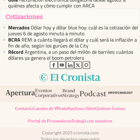
quiénes afecta y cómo cumplir con ARCA
Cotizaciones
Mercados
Dólar hoy y dólar blue hoy: cuál es la cotización del
jueves 6 de agosto minuto a minuto
BCRA
REM: a cuánto llegará el dólar y cuál será la inflación a
fin de año, según los gurúes de la City
Récord
Argentina, a un paso del millón de barriles: cuántos
dólares ya genera el boom petrolero
abre en nueva pestaña
abre en nueva pestaña
abre en nueva pestaña
abre en nueva pestaña
abre en nueva pestaña
Contacto
Canales de WhatsApp
Suscribite
Quiénes Somos
Portal de Proveedores
Trabajá con nosotros
Copyright 2025 cronista.com
Todos los derechos reservados