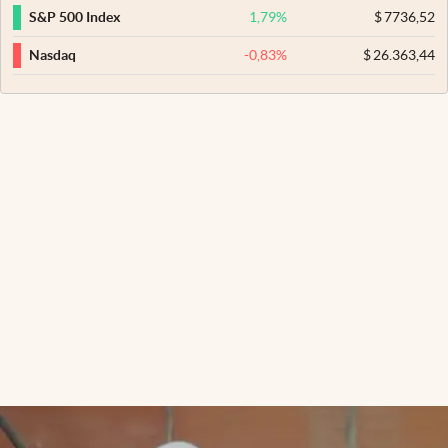
1,79
%
$
7736,52
S&P 500 Index
-0,83
%
$
26.363,44
Nasdaq