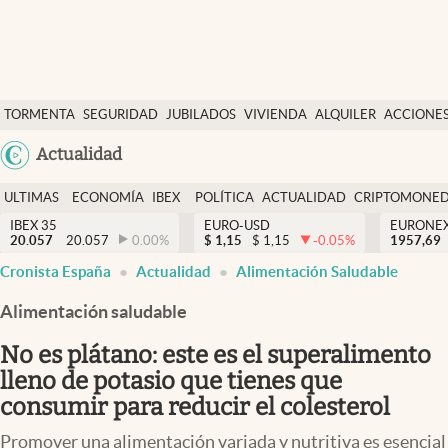
Últimas Noticias
TORMENTA
SEGURIDAD
JUBILADOS
VIVIENDA
ALQUILER
ACCIONE
Economía y finanzas
SOCIAL
Argentina
Actualidad
Política
España
Actualidad
ULTIMAS
ECONOMÍA
IBEX
POLÍTICA
ACTUALIDAD
CRIPTOMONE
México
NOTICIAS
Y
Y
IBEX 35
EURO-USD
EURONE
Criptomonedas
20.057
20.057
0.00
%
$
1,15
$
1,15
-0.05
%
USA
1957,69
FINANZAS
EURO
Cronista España
Actualidad
Alimentación Saludable
Colombia
España
Uruguay
Alimentación saludable
No es plátano: este es el superalimento
lleno de potasio que tienes que
consumir para reducir el colesterol
Promover una alimentación variada y nutritiva es esencial