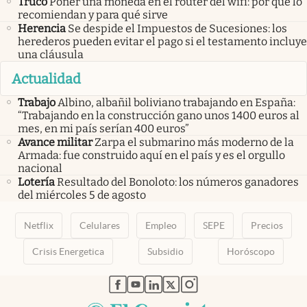
Truco
Poner una moneda en el router del wifi: por qué lo
recomiendan y para qué sirve
Herencia
Se despide el Impuestos de Sucesiones: los
herederos pueden evitar el pago si el testamento incluye
una cláusula
Actualidad
Trabajo
Albino, albañil boliviano trabajando en España:
“Trabajando en la construcción gano unos 1400 euros al
mes, en mi país serían 400 euros”
Avance militar
Zarpa el submarino más moderno de la
Armada: fue construido aquí en el país y es el orgullo
nacional
Lotería
Resultado del Bonoloto: los números ganadores
del miércoles 5 de agosto
Netflix
Celulares
Empleo
SEPE
Precios
Crisis Energetica
Subsidio
Horóscopo
abre en nueva pestaña
abre en nueva pestaña
abre en nueva pestaña
abre en nueva pestaña
abre en nueva pestaña