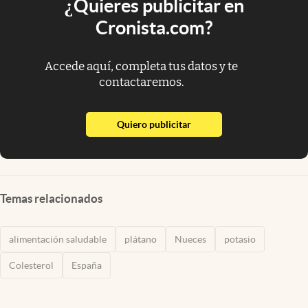
¿Quieres publicitar en
Cronista.com?
Accede aquí, completa tus datos y te
contactaremos.
abre en nueva pestaña
Quiero publicitar
Temas relacionados
alimentación saludable
plátano
Nueces
potasio
Colesterol
España