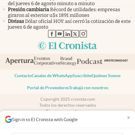
del jueves 6 de agosto minuto a minuto
Presión cambiaria
Récord de utilidades: empresas
giraron al exterior u$s 1891 millones
Divisas
Dólar oficial HOY: así cerró la cotización de este
jueves 6 de agosto
abre en nueva pestaña
abre en nueva pestaña
abre en nueva pestaña
abre en nueva pestaña
abre en nueva pestaña
Contacto
Canales de WhatsApp
Suscribite
Quiénes Somos
Portal de Proveedores
Trabajá con nosotros
Copyright 2025 cronista.com
Todos los derechos reservados
Términos y condiciones
×
Privacidad
Sign in to El Cronista with Google
Consentimiento
Tel:
+54 11 7078-3270