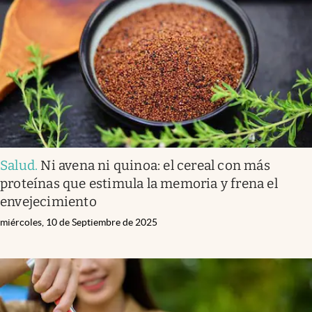
Infotechnology
Clase
Clima
Mundial 2026
Eventos Corporativos
El Cronista Studio
Salud
.
Ni avena ni quinoa: el cereal con más
Mediakit
proteínas que estimula la memoria y frena el
abre en nueva pestaña
envejecimiento
Argentina
miércoles, 10 de Septiembre de 2025