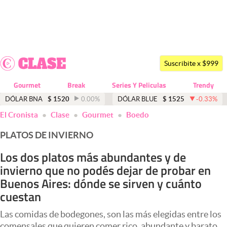
Últimas noticias
Dólar
Suscribite x $999
Members
Gourmet
Break
Series Y Peliculas
Trendy
Economía y Política
DÓLAR BNA
$
1520
0.00
%
DÓLAR BLUE
$
1525
-0.33
%
El Cronista
Clase
Gourmet
Boedo
Finanzas y Mercados
PLATOS DE INVIERNO
Mercados Online
Los dos platos más abundantes y de
Negocios
invierno que no podés dejar de probar en
Columnistas
Buenos Aires: dónde se sirven y cuánto
cuestan
Otras secciones
Las comidas de bodegones, son las más elegidas entre los
Apertura
comensales que quieren comer rico, abundante y barato.