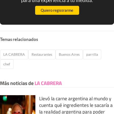
para una experiencia a tu medida.
Quiero registrarme
Temas relacionados
LA CABRERA
Restaurantes
Buenos Aires
parrilla
chef
Más noticias de
LA CABRERA
Llevó la carne argentina al mundo y
cuenta qué ingredientes le sacaría a
la realidad argentina para poder