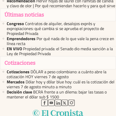
Recomendación
Hervir hojas de laurel con ramitas de canela
y clavo de olor | Por qué recomiendan hacerlo y para qué sirve
Últimas noticias
Congreso
Contratos de alquiler, desalojos exprés y
expropiaciones: qué cambia si se aprueba el proyecto de
Propiedad Privada
Emprendedores
Por qué nada de lo que vale la pena crece en
línea recta
EN VIVO
Propiedad privada: el Senado dio media sanción a la
Ley de Propiedad Privada
Cotizaciones
Cotizaciones
DÓLAR a peso colombiano: a cuánto abre la
cotización HOY viernes 7 de agosto
Mercados
Dólar hoy y dólar blue hoy: cuál es la cotización del
viernes 7 de agosto minuto a minuto
Decisión clave
BCRA frente a un dilema: bajar las tasas o
mantener el dólar sub $ 1500
abre en nueva pestaña
abre en nueva pestaña
abre en nueva pestaña
abre en nueva pestaña
abre en nueva pestaña