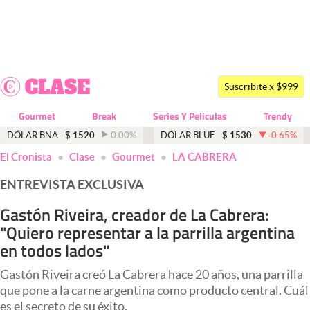
Últimas noticias
Dólar
Suscribite x $999
Members
Gourmet
Break
Series Y Peliculas
Trendy
Economía y Política
DÓLAR BNA
$
1520
0.00
%
DÓLAR BLUE
$
1530
-0.65
%
El Cronista
Clase
Gourmet
LA CABRERA
Finanzas y Mercados
ENTREVISTA EXCLUSIVA
Mercados Online
Gastón Riveira, creador de La Cabrera:
Negocios
"Quiero representar a la parrilla argentina
Columnistas
en todos lados"
Otras secciones
Gastón Riveira creó La Cabrera hace 20 años, una parrilla
que pone a la carne argentina como producto central. Cuál
Apertura
es el secreto de su éxito.