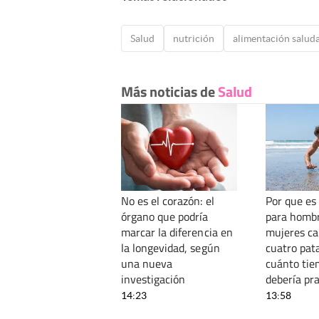
Salud
nutrición
alimentación salud
Más noticias de
Salud
No es el corazón: el
Por que es
órgano que podría
para hombr
marcar la diferencia en
mujeres ca
la longevidad, según
cuatro pat
una nueva
cuánto tie
investigación
debería pra
14:23
13:58