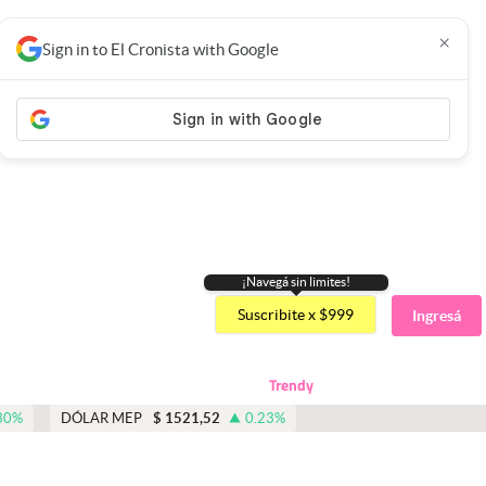
×
Sign in to El Cronista with Google
¡Navegá sin limites!
Suscribite x $999
Ingresá
Trendy
30
%
DÓLAR MEP
$
1521,52
0.23
%