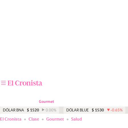
Últimas noticias
Dólar
Members
Economía y Política
Finanzas y Mercados
Mercados Online
Negocios
Columnistas
Gourmet
Otras secciones
DÓLAR BNA
$
1520
0.00
%
DÓLAR BLUE
$
1530
-0.65
%
El Cronista
Clase
Gourmet
Salud
Apertura