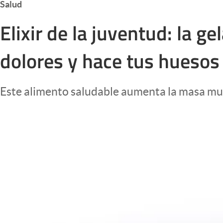
Salud
Infotechnology
Elixir de la juventud: la g
Clase
Clima
dolores y hace tus huesos
Mundial 2026
Eventos Corporativos
Este alimento saludable aumenta la masa musc
El Cronista Studio
Mediakit
abre en nueva pestaña