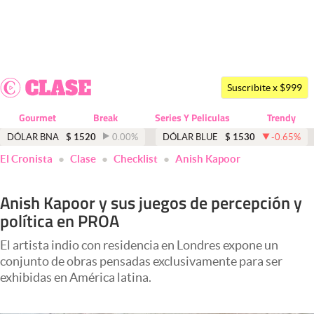
Últimas noticias
Dólar
Suscribite x $999
Members
Gourmet
Break
Series Y Peliculas
Trendy
Economía y Política
DÓLAR BNA
$
1520
0.00
%
DÓLAR BLUE
$
1530
-0.65
%
El Cronista
Clase
Checklist
Anish Kapoor
Finanzas y Mercados
Mercados Online
Anish Kapoor y sus juegos de percepción y
política en PROA
Negocios
Columnistas
El artista indio con residencia en Londres expone un
conjunto de obras pensadas exclusivamente para ser
Otras secciones
exhibidas en América latina.
Apertura