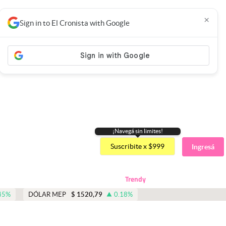
×
Sign in to El Cronista with Google
¡Navegá sin limites!
Suscribite x $999
Ingresá
Trendy
45
%
DÓLAR MEP
$
1520,79
0.18
%