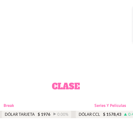
Break
Series Y Peliculas
DÓLAR TARJETA
$
1976
0.00
%
DÓLAR CCL
$
1578,43
0.