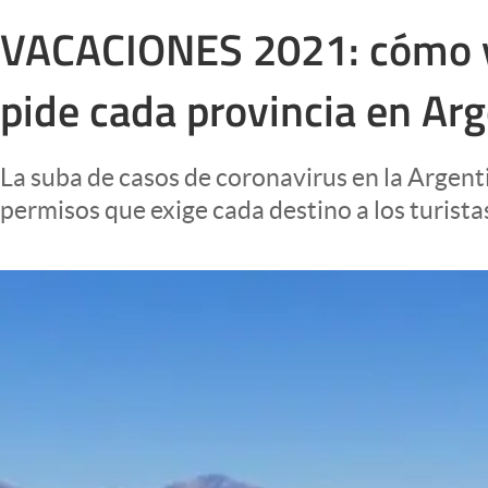
Infotechnology
VACACIONES 2021: cómo y d
Clase
pide cada provincia en Ar
Clima
Mundial 2026
La suba de casos de coronavirus en la Argent
Eventos Corporativos
permisos que exige cada destino a los turistas
El Cronista Studio
Mediakit
abre en nueva pestaña