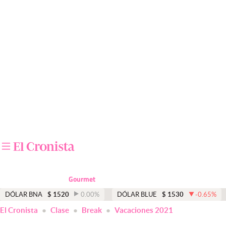
Últimas noticias
Dólar
Members
Economía y Política
Finanzas y Mercados
Mercados Online
Negocios
Columnistas
Gourmet
Otras secciones
DÓLAR BNA
$
1520
0.00
%
DÓLAR BLUE
$
1530
-0.65
%
El Cronista
Clase
Break
Vacaciones 2021
Apertura