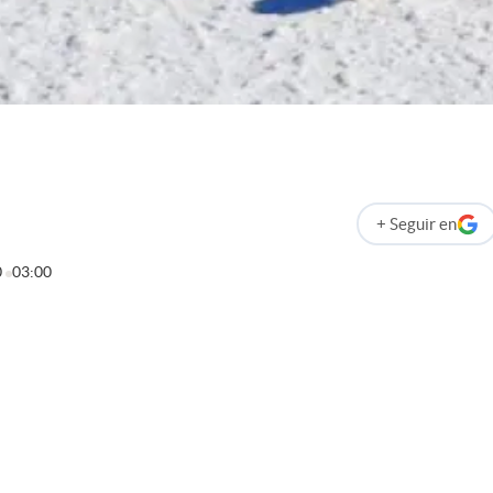
+
Seguir
en
abre en nueva p
0
03:00