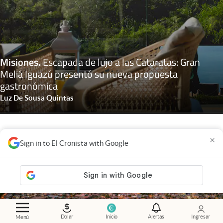
Misiones
.
Escapada de lujo a las Cataratas: Gran
Meliá Iguazú presentó su nueva propuesta
gastronómica
Luz De Sousa Quintas
×
Sign in to El Cronista with Google
Dolar
Inicio
Alertas
Ingresar
Menú