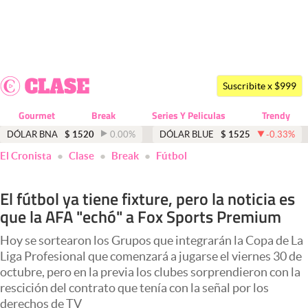
Últimas noticias
Dólar
Suscribite x $999
Members
Gourmet
Break
Series Y Peliculas
Trendy
Economía y Política
DÓLAR BNA
$
1520
0.00
%
DÓLAR BLUE
$
1525
-0.33
%
El Cronista
Clase
Break
Fútbol
Finanzas y Mercados
Mercados Online
El fútbol ya tiene fixture, pero la noticia es
que la AFA "echó" a Fox Sports Premium
Negocios
Columnistas
Hoy se sortearon los Grupos que integrarán la Copa de La
Liga Profesional que comenzará a jugarse el viernes 30 de
Otras secciones
octubre, pero en la previa los clubes sorprendieron con la
rescición del contrato que tenía con la señal por los
Apertura
derechos de TV