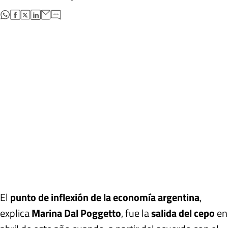
abre en nueva pestaña
abre en nueva pestaña
abre en nueva pestaña
abre en nueva pestaña
El
punto de inflexión de la economía argentina
,
explica
Marina Dal Poggetto
, fue la
salida del cepo
en