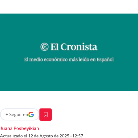
Infotechnology
Clase
Clima
Mundial 2026
Eventos Corporativos
El Cronista Studio
Mediakit
abre en nueva pestaña
Argentina
+
Seguir
en
abre en nueva pestaña
Juana Posbeyikian
Actualizado el
12 de Agosto de 2025
12:57