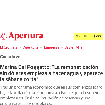
Últimas noticias
Dólar
Argentina
Members
Suscribite x $999
España
Economía y Política
El Cronista
Apertura
Empresas
Javier Milei
México
Finanzas y Mercados
Cómo la ve
USA
Mercados Online
Colombia
Marina Dal Poggetto: "La remonetización
sin dólares empieza a hacer agua y aparece
Uruguay
Negocios
la sábana corta"
Columnistas
Tras un programa económico que en sus comienzos logró
Otras secciones
bajar la inflación, la economista advierte que el esquema
empieza a crujir sin acumulación de reservas y una
Apertura
creciente escasez de dólares.