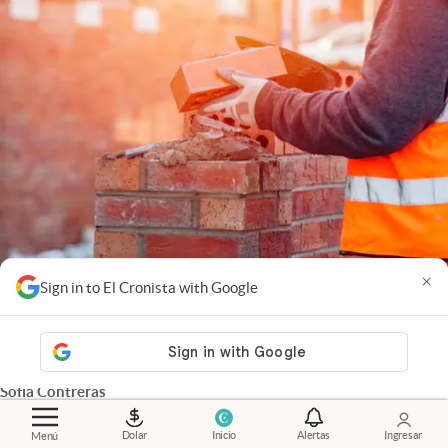
×
Sign in to El Cronista with Google
Emprendedores
.
Por qué nada de lo que vale la pena
crece en línea recta
Sofía Contreras
Dolar
Inicio
Alertas
Ingresar
Menú