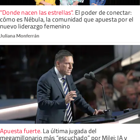
"Donde nacen las estrellas"
.
El poder de conectar:
cómo es Nébula, la comunidad que apuesta por el
nuevo liderazgo femenino
Juliana Monferrán
Apuesta fuerte
.
La última jugada del
megamillonario más “escuchado” por Milei: IA y