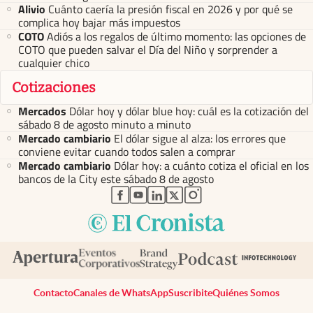
Alivio
Cuánto caería la presión fiscal en 2026 y por qué se
complica hoy bajar más impuestos
COTO
Adiós a los regalos de último momento: las opciones de
COTO que pueden salvar el Día del Niño y sorprender a
cualquier chico
Cotizaciones
Mercados
Dólar hoy y dólar blue hoy: cuál es la cotización del
sábado 8 de agosto minuto a minuto
Mercado cambiario
El dólar sigue al alza: los errores que
conviene evitar cuando todos salen a comprar
Mercado cambiario
Dólar hoy: a cuánto cotiza el oficial en los
bancos de la City este sábado 8 de agosto
abre en nueva pestaña
abre en nueva pestaña
abre en nueva pestaña
abre en nueva pestaña
abre en nueva pestaña
Contacto
Canales de WhatsApp
Suscribite
Quiénes Somos