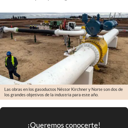
Infotechnology
Clase
Clima
Mundial 2026
Eventos Corporativos
El Cronista Studio
Mediakit
abre en nueva pestaña
Argentina
Las obras en los gasoductos Néstor Kirchner y Norte son dos de
los grandes objetivos de la industria para este año.
¡Queremos conocerte!