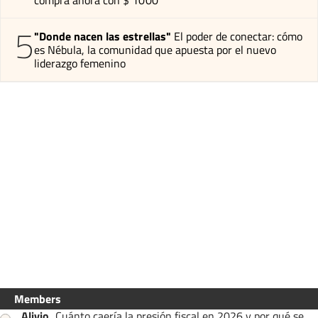
compra ahora con $ 1000
5
"Donde nacen las estrellas"
El poder de conectar: cómo
es Nébula, la comunidad que apuesta por el nuevo
liderazgo femenino
Members
Alivio
.
Cuánto caería la presión fiscal en 2026 y por qué se