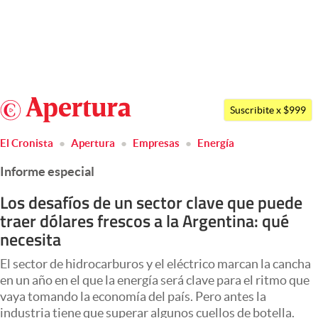
Últimas noticias
Dólar
Argentina
Members
Suscribite x $999
España
Economía y Política
El Cronista
Apertura
Empresas
Energía
México
Finanzas y Mercados
Informe especial
USA
Mercados Online
Colombia
Los desafíos de un sector clave que puede
traer dólares frescos a la Argentina: qué
Uruguay
Negocios
necesita
Columnistas
El sector de hidrocarburos y el eléctrico marcan la cancha
Otras secciones
en un año en el que la energía será clave para el ritmo que
vaya tomando la economía del país. Pero antes la
Apertura
industria tiene que superar algunos cuellos de botella.