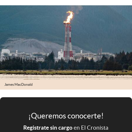
Infotechnology
Clase
Clima
Mundial 2026
Eventos Corporativos
El Cronista Studio
Mediakit
abre en nueva pestaña
James MacDonald
Argentina
¡Queremos conocerte!
Registrate sin cargo
en El Cronista