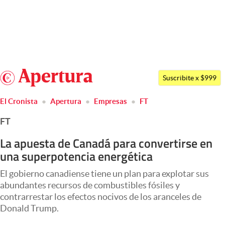
Últimas noticias
Dólar
Argentina
Members
Suscribite x $999
España
Economía y Política
El Cronista
Apertura
Empresas
FT
México
Finanzas y Mercados
FT
USA
Mercados Online
Colombia
La apuesta de Canadá para convertirse en
una superpotencia energética
Uruguay
Negocios
El gobierno canadiense tiene un plan para explotar sus
Columnistas
abundantes recursos de combustibles fósiles y
Otras secciones
contrarrestar los efectos nocivos de los aranceles de
Donald Trump.
Apertura