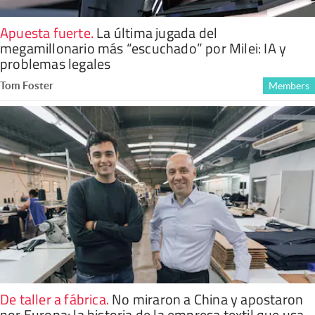
Apuesta fuerte
.
La última jugada del
megamillonario más “escuchado” por Milei: IA y
problemas legales
Tom Foster
Members
De taller a fábrica
.
No miraron a China y apostaron
por Europa: la historia de la empresa textil que usa