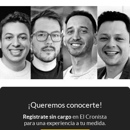
Infotechnology
Clase
Clima
Mundial 2026
Eventos Corporativos
El Cronista Studio
Mediakit
abre en nueva pestaña
Argentina
¡Queremos conocerte!
Registrate sin cargo
en El Cronista
para una experiencia a tu medida.