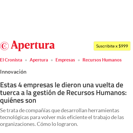
Últimas noticias
Dólar
Argentina
Members
Suscribite x $999
España
Economía y Política
El Cronista
Apertura
Empresas
Recursos Humanos
México
Finanzas y Mercados
Innovación
USA
Mercados Online
Colombia
Estas 4 empresas le dieron una vuelta de
tuerca a la gestión de Recursos Humanos:
Uruguay
Negocios
quiénes son
Columnistas
Se trata de compañías que desarrollan herramientas
Otras secciones
tecnológicas para volver más eficiente el trabajo de las
organizaciones. Cómo lo lograron.
Apertura