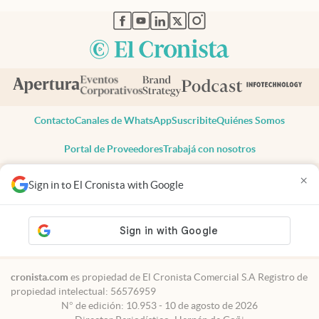
abre en nueva pestaña
abre en nueva pestaña
abre en nueva pestaña
abre en nueva pestaña
abre en nueva pestaña
Contacto
Canales de WhatsApp
Suscribite
Quiénes Somos
Portal de Proveedores
Trabajá con nosotros
Copyright 2025 cronista.com
×
Sign in to El Cronista with Google
Todos los derechos reservados
Términos y condiciones
Privacidad
Consentimiento
Tel:
+54 11 7078-3270
cronista.com
es propiedad de El Cronista Comercial S.A Registro de
propiedad intelectual: 56576959
N° de edición: 10.953 - 10 de agosto de 2026