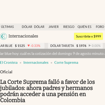
Últimas noticias
ÚLTIMAS
DÓLAR
DÓLAR
JAVIER
RIESGO
QUIÉN ES
FORO
Dólar
NOTICIAS
BLUE
MILEI
PAÍS
QUIÉN
Argentina
Internacionales
Members
Suscribite x $999
España
Economía y Política
525
-0.33
%
DÓLAR TARJETA
$
1976
0.00
%
DÓLAR M
México
 cuál es la cotización del domingo 9 de agosto minuto a minuto
Dóla
Finanzas y Mercados
USA
El Cronista
Internacionales
Corte Suprema
Mercados Online
Colombia
Uruguay
Oficial
Negocios
La Corte Suprema falló a favor de los
Columnistas
jubilados: ahora padres y hermanos
Otras secciones
podrán acceder a una pensión en
Apertura
Colombia