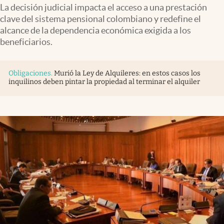
Infotechnology
La decisión judicial impacta el acceso a una prestación
clave del sistema pensional colombiano y redefine el
Clase
alcance de la dependencia económica exigida a los
beneficiarios.
Clima
Mundial 2026
Obligaciones
.
Murió la Ley de Alquileres: en estos casos los
Eventos Corporativos
inquilinos deben pintar la propiedad al terminar el alquiler
El Cronista Studio
Mediakit
abre en nueva pestaña
Argentina