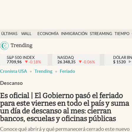
Últimas Noticias
ÚLTIMAS
WALL
ECONOMÍA
INMIGRACIÓN
STREAMING
TIEMPO
Finanzas y economía
NOTICIAS
STREET
Argentina
Trending
Wall Street y dólar
Y
España
Inmigración
DÓLAR
S&P 500 INDEX
NASDAQ
DÓLAR B
7709,96
-0.18
%
26.348,35
-0.06
%
México
$
1520
Trending
Cronista USA
Trending
Feriado
USA
Tiempo
Colombia
Descanso
Uruguay
Ciencia y salud
Es oficial | El Gobierno pasó el feriado
Espiritual
para este viernes en todo el país y suma
un día de descanso al mes: cierran
Streaming
bancos, escuelas y oficinas públicas
PC y mobile
Conoce qué abrirá y qué permanecerá cerrado este nuevo