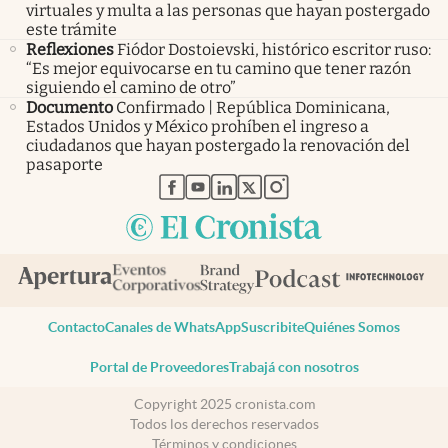
virtuales y multa a las personas que hayan postergado
este trámite
Reflexiones
Fiódor Dostoievski, histórico escritor ruso:
“Es mejor equivocarse en tu camino que tener razón
siguiendo el camino de otro”
Documento
Confirmado | República Dominicana,
Estados Unidos y México prohíben el ingreso a
ciudadanos que hayan postergado la renovación del
pasaporte
abre en nueva pestaña
abre en nueva pestaña
abre en nueva pestaña
abre en nueva pestaña
abre en nueva pestaña
Contacto
Canales de WhatsApp
Suscribite
Quiénes Somos
Portal de Proveedores
Trabajá con nosotros
Copyright 2025 cronista.com
Todos los derechos reservados
Términos y condiciones