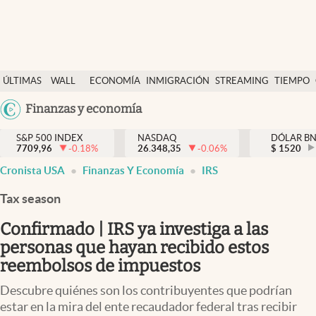
Últimas Noticias
ÚLTIMAS
WALL
ECONOMÍA
INMIGRACIÓN
STREAMING
TIEMPO
Finanzas y economía
NOTICIAS
STREET
Argentina
Finanzas y economía
Wall Street y dólar
Y
España
Inmigración
DÓLAR
S&P 500 INDEX
NASDAQ
DÓLAR B
7709,96
-0.18
%
26.348,35
-0.06
%
México
$
1520
Trending
Cronista USA
Finanzas Y Economía
IRS
USA
Tiempo
Colombia
Tax season
Uruguay
Ciencia y salud
Confirmado | IRS ya investiga a las
Espiritual
personas que hayan recibido estos
reembolsos de impuestos
Streaming
Descubre quiénes son los contribuyentes que podrían
PC y mobile
estar en la mira del ente recaudador federal tras recibir