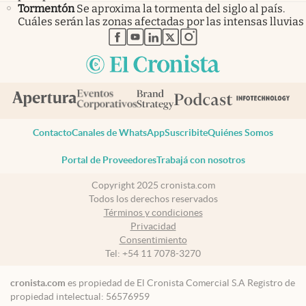
Tormentón
Se aproxima la tormenta del siglo al país.
Cuáles serán las zonas afectadas por las intensas lluvias
abre en nueva pestaña
abre en nueva pestaña
abre en nueva pestaña
abre en nueva pestaña
abre en nueva pestaña
Contacto
Canales de WhatsApp
Suscribite
Quiénes Somos
Portal de Proveedores
Trabajá con nosotros
Copyright 2025 cronista.com
Todos los derechos reservados
Términos y condiciones
Privacidad
Consentimiento
Tel:
+54 11 7078-3270
cronista.com
es propiedad de El Cronista Comercial S.A Registro de
propiedad intelectual: 56576959