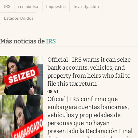
IRS
reembolso
impuestos
investigación
Estados Unidos
Más noticias de
IRS
Official | IRS warns it can seize
bank accounts, vehicles, and
property from heirs who fail to
file this tax return
08:51
Oficial | IRS confirmó que
embargará cuentas bancarias,
vehículos y propiedades de
personas que no hayan
presentado la Declaración Final