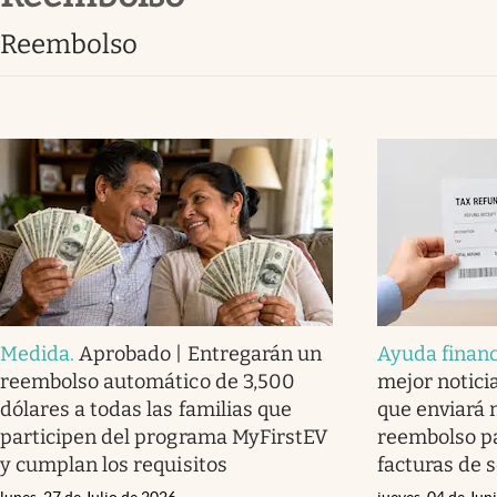
Lifestyle
reembolso
Medida
.
Aprobado | Entregarán un
Ayuda financ
reembolso automático de 3,500
mejor notici
dólares a todas las familias que
que enviará 
participen del programa MyFirstEV
reembolso pa
y cumplan los requisitos
facturas de s
lunes, 27 de Julio de 2026
jueves, 04 de Jun