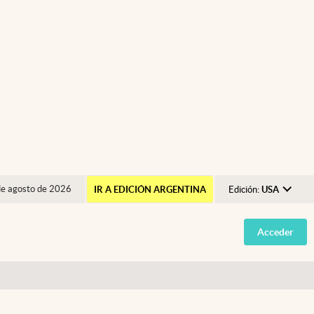
de agosto de 2026
IR A EDICIÓN ARGENTINA
Edición:
USA
Argentina
Acceder
España
México
USA
Colombia