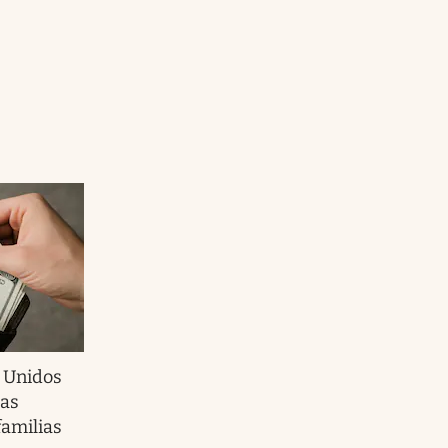
s Unidos
las
familias