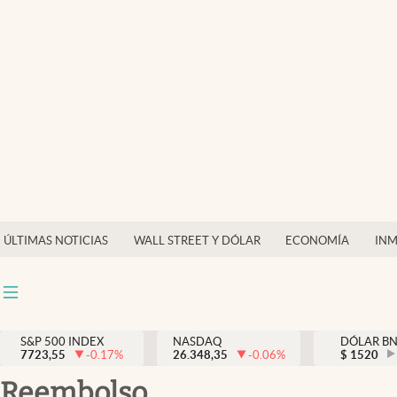
Últimas Noticias
Finanzas y economía
Wall Street y dólar
Inmigración
Trending
Tiempo
ÚLTIMAS NOTICIAS
WALL STREET Y DÓLAR
ECONOMÍA
INM
Ciencia y salud
Espiritual
Streaming
S&P 500 INDEX
NASDAQ
DÓLAR B
7723,55
-0.17
%
26.348,35
-0.06
%
$
1520
PC y mobile
reembolso