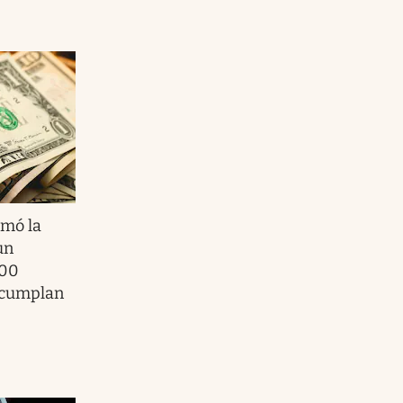
rmó la
un
600
 cumplan