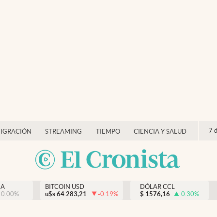
7 
IGRACIÓN
STREAMING
TIEMPO
CIENCIA Y SALUD
NA
BITCOIN USD
DÓLAR CCL
0.00
%
u$s
64.283,21
-0.19
%
$
1576,16
0.30
%