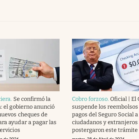
iera
.
Se confirmó la
Cobro forzoso
.
Oficial | E
a: el gobierno anunció
suspende los reembolsos 
nuevos cheques de
pagos del Seguro Social a
ra ayudar a pagar las
ciudadanos y extranjeros
ervicios
postergaron este trámite
io de 2026
martes, 28 de Abril de 2026