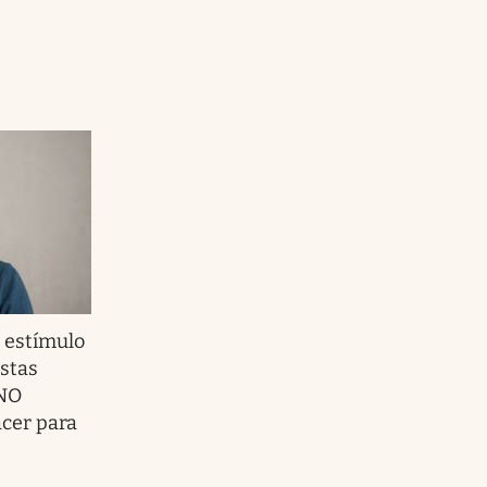
 estímulo
estas
 NO
acer para