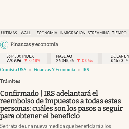
Últimas Noticias
ÚLTIMAS
WALL
ECONOMÍA
INMIGRACIÓN
STREAMING
TIEMPO
Finanzas y economía
NOTICIAS
STREET
Argentina
Finanzas y economía
Wall Street y dólar
Y
España
Inmigración
DÓLAR
S&P 500 INDEX
NASDAQ
DÓLAR B
7709,96
-0.18
%
26.348,35
-0.06
%
México
$
1520
Trending
Cronista USA
Finanzas Y Economía
IRS
USA
Tiempo
Colombia
Trámites
Uruguay
Ciencia y salud
Confirmado | IRS adelantará el
Espiritual
reembolso de impuestos a todas estas
personas: cuáles son los pasos a seguir
Streaming
para obtener el beneficio
PC y mobile
Se trata de una nueva medida que beneficiará a los