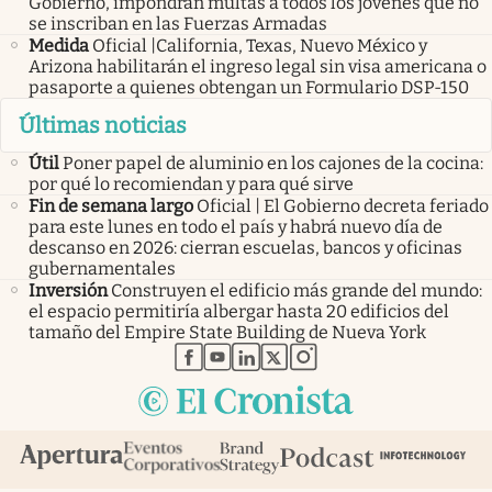
Gobierno, impondrán multas a todos los jóvenes que no
se inscriban en las Fuerzas Armadas
Medida
Oficial |California, Texas, Nuevo México y
Arizona habilitarán el ingreso legal sin visa americana o
pasaporte a quienes obtengan un Formulario DSP-150
Últimas noticias
Útil
Poner papel de aluminio en los cajones de la cocina:
por qué lo recomiendan y para qué sirve
Fin de semana largo
Oficial | El Gobierno decreta feriado
para este lunes en todo el país y habrá nuevo día de
descanso en 2026: cierran escuelas, bancos y oficinas
gubernamentales
Inversión
Construyen el edificio más grande del mundo:
el espacio permitiría albergar hasta 20 edificios del
tamaño del Empire State Building de Nueva York
abre en nueva pestaña
abre en nueva pestaña
abre en nueva pestaña
abre en nueva pestaña
abre en nueva pestaña