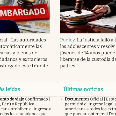
cial | Las autoridades
Por ley
.
La Justicia falló a
tomáticamente las
los adolescentes y resolvi
arias y bienes de
jóvenes de 14 años puede
udadanos y extranjeros
liberarse de la custodia d
stergado este trámite
padres
ás leídas
Últimas noticias
nto de viaje
Confirmado |
Documentos
Oficial | Est
, Perú y República
permitirá el ingreso legal 
cana prohíben el ingreso al
americana a todos los extr
todos los ciudadanos que
que puedan obtener el Fo