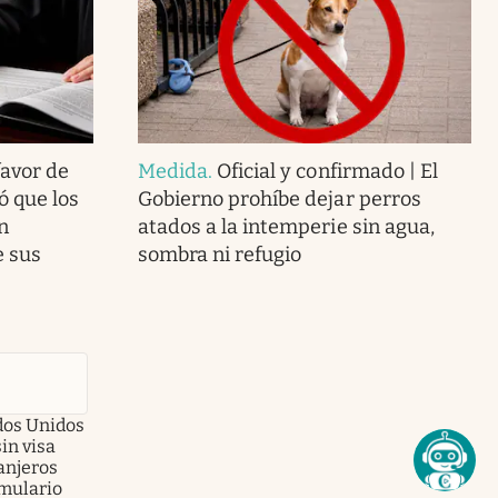
 favor de
Medida
.
Oficial y confirmado | El
ó que los
Gobierno prohíbe dejar perros
n
atados a la intemperie sin agua,
e sus
sombra ni refugio
ados Unidos
sin visa
anjeros
rmulario