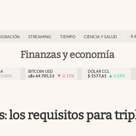
6 
IGRACIÓN
STREAMING
TIEMPO
CIENCIA Y SALUD
Finanzas y economía
NA
BITCOIN USD
DÓLAR CCL
0.00
%
u$s
64.705,53
-0.15
%
$
1577,61
0.39
%
los requisitos para tripl