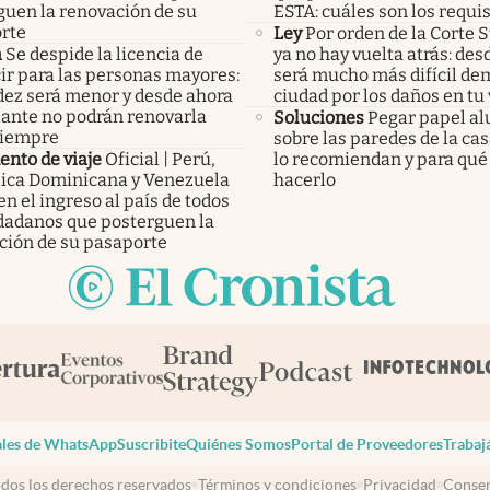
guen la renovación de su
ESTA: cuáles son los requis
rte
Ley
Por orden de la Corte
a
Se despide la licencia de
ya no hay vuelta atrás: des
ir para las personas mayores:
será mucho más difícil de
idez será menor y desde ahora
ciudad por los daños en tu
lante no podrán renovarla
Soluciones
Pegar papel a
siempre
sobre las paredes de la cas
nto de viaje
Oficial | Perú,
lo recomiendan y para qué 
ica Dominicana y Venezuela
hacerlo
n el ingreso al país de todos
udadanos que posterguen la
ción de su pasaporte
les de WhatsApp
Suscribite
Quiénes Somos
Portal de Proveedores
Trabaj
dos los derechos reservados
Términos y condiciones
Privacidad
Consen