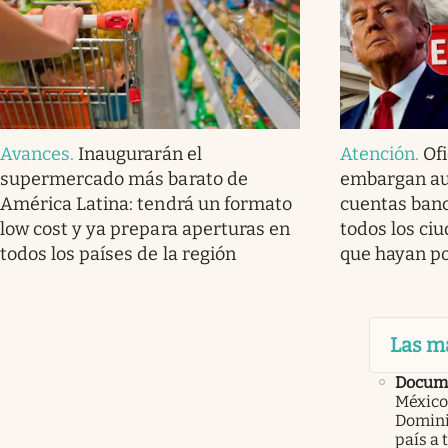
Avances
.
Inaugurarán el
Atención
.
Ofi
supermercado más barato de
embargan au
América Latina: tendrá un formato
cuentas banc
low cost y ya prepara aperturas en
todos los ci
todos los países de la región
que hayan po
Las m
Docume
México
Domini
país a 