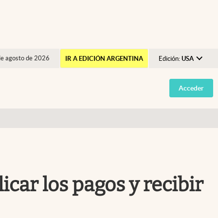
de agosto de 2026
IR A EDICIÓN ARGENTINA
Edición:
USA
Argentina
Acceder
España
México
USA
Colombia
Uruguay
icar los pagos y recibir