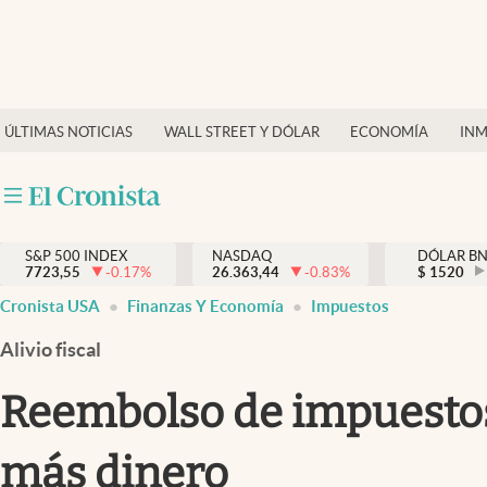
Últimas Noticias
Finanzas y economía
ÚLTIMAS NOTICIAS
WALL STREET Y DÓLAR
ECONOMÍA
INM
Wall Street y dólar
Inmigración
Trending
S&P 500 INDEX
NASDAQ
DÓLAR B
7723,55
-0.17
%
26.363,44
-0.83
%
$
1520
Tiempo
Cronista USA
Finanzas Y Economía
Impuestos
Ciencia y salud
Alivio fiscal
Espiritual
Reembolso de impuestos: 
Streaming
más dinero
PC y mobile