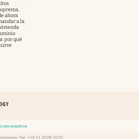
itos
 Suprema,
de ahora
mandar a la
 vivienda
luminio
a: por qué
sirve
á con nosotros
timiento
Tel:
+54 11 7078-3270