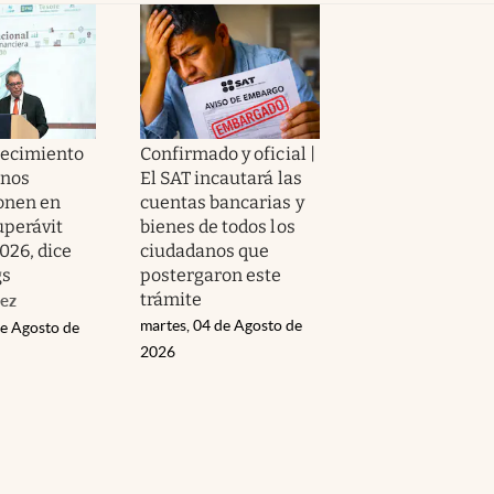
Crecimiento
Confirmado y oficial |
enos
El SAT incautará las
onen en
cuentas bancarias y
uperávit
bienes de todos los
2026, dice
ciudadanos que
gs
postergaron este
trámite
ez
martes, 04 de Agosto de
de Agosto de
2026