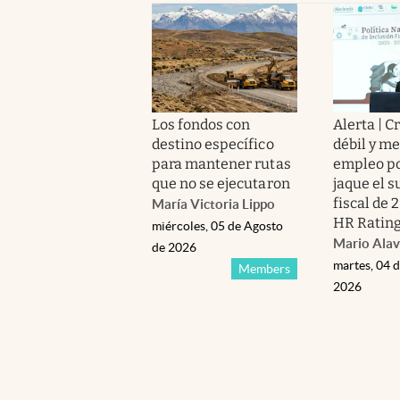
Los fondos con
Alerta | 
destino específico
débil y m
para mantener rutas
empleo p
que no se ejecutaron
jaque el s
fiscal de 
María Victoria Lippo
HR Ratin
miércoles, 05 de Agosto
Mario Alav
de 2026
martes, 04 
Members
2026