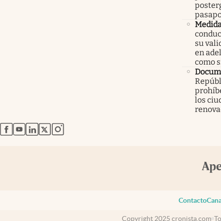
poster
pasapo
Medid
conduc
su val
en ade
como 
Docume
Repúbl
prohíbe
los ci
renova
abre en nueva pestaña
abre en nueva pestaña
abre en nueva pestaña
abre en nueva pestaña
abre en nueva pestaña
Contacto
Cana
Copyright 2025 cronista.com
To