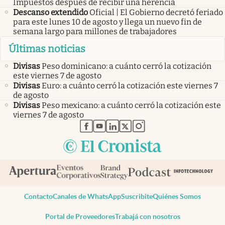
Impuestos después de recibir una herencia
Descanso extendido
Oficial | El Gobierno decretó feriado
para este lunes 10 de agosto y llega un nuevo fin de
semana largo para millones de trabajadores
Últimas noticias
Divisas
Peso dominicano: a cuánto cerró la cotización
este viernes 7 de agosto
Divisas
Euro: a cuánto cerró la cotización este viernes 7
de agosto
Divisas
Peso mexicano: a cuánto cerró la cotización este
viernes 7 de agosto
abre en nueva pestaña
abre en nueva pestaña
abre en nueva pestaña
abre en nueva pestaña
abre en nueva pestaña
Contacto
Canales de WhatsApp
Suscribite
Quiénes Somos
Portal de Proveedores
Trabajá con nosotros