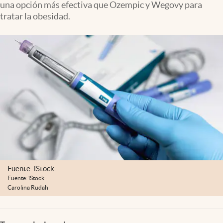
una opción más efectiva que Ozempic y Wegovy para
Lifestyle
tratar la obesidad.
USA
Fuente: iStock.
Fuente: iStock
Carolina Rudah