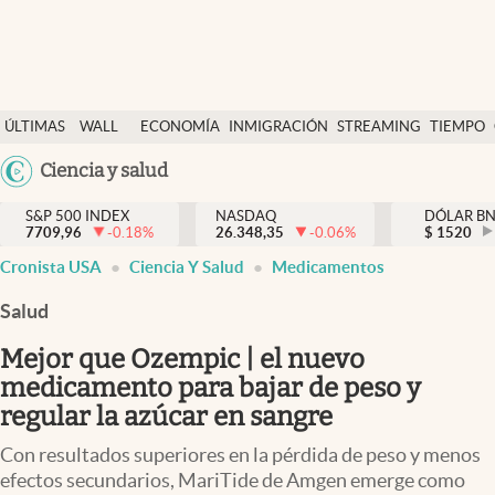
Últimas Noticias
ÚLTIMAS
WALL
ECONOMÍA
INMIGRACIÓN
STREAMING
TIEMPO
Finanzas y economía
NOTICIAS
STREET
Argentina
Ciencia y salud
Wall Street y dólar
Y
España
Inmigración
DÓLAR
S&P 500 INDEX
NASDAQ
DÓLAR B
7709,96
-0.18
%
26.348,35
-0.06
%
México
$
1520
Trending
Cronista USA
Ciencia Y Salud
Medicamentos
USA
Tiempo
Colombia
Salud
Uruguay
Ciencia y salud
Mejor que Ozempic | el nuevo
Espiritual
medicamento para bajar de peso y
regular la azúcar en sangre
Streaming
Con resultados superiores en la pérdida de peso y menos
PC y mobile
efectos secundarios, MariTide de Amgen emerge como