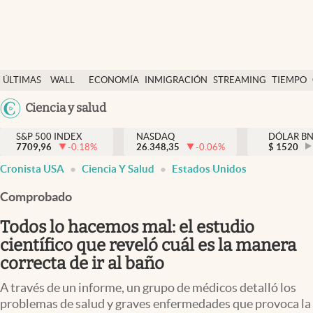
Últimas Noticias
ÚLTIMAS
WALL
ECONOMÍA
INMIGRACIÓN
STREAMING
TIEMPO
Finanzas y economía
NOTICIAS
STREET
Argentina
Ciencia y salud
Wall Street y dólar
Y
España
Inmigración
DÓLAR
S&P 500 INDEX
NASDAQ
DÓLAR B
7709,96
-0.18
%
26.348,35
-0.06
%
México
$
1520
Trending
Cronista USA
Ciencia Y Salud
Estados Unidos
USA
Tiempo
Colombia
Comprobado
Uruguay
Ciencia y salud
Todos lo hacemos mal: el estudio
Espiritual
científico que reveló cuál es la manera
correcta de ir al baño
Streaming
A través de un informe, un grupo de médicos detalló los
PC y mobile
problemas de salud y graves enfermedades que provoca la