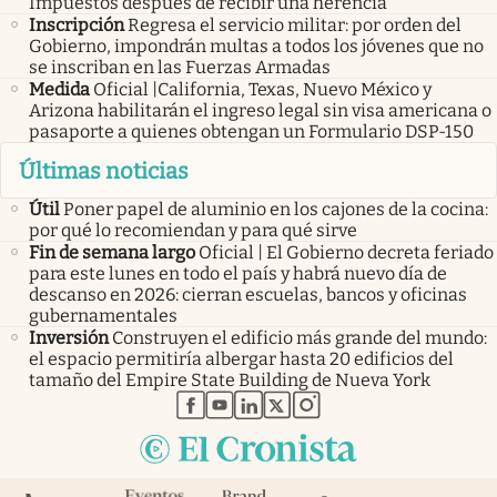
Impuestos después de recibir una herencia
Inscripción
Regresa el servicio militar: por orden del
Gobierno, impondrán multas a todos los jóvenes que no
se inscriban en las Fuerzas Armadas
Medida
Oficial |California, Texas, Nuevo México y
Arizona habilitarán el ingreso legal sin visa americana o
pasaporte a quienes obtengan un Formulario DSP-150
Últimas noticias
Útil
Poner papel de aluminio en los cajones de la cocina:
por qué lo recomiendan y para qué sirve
Fin de semana largo
Oficial | El Gobierno decreta feriado
para este lunes en todo el país y habrá nuevo día de
descanso en 2026: cierran escuelas, bancos y oficinas
gubernamentales
Inversión
Construyen el edificio más grande del mundo:
el espacio permitiría albergar hasta 20 edificios del
tamaño del Empire State Building de Nueva York
abre en nueva pestaña
abre en nueva pestaña
abre en nueva pestaña
abre en nueva pestaña
abre en nueva pestaña