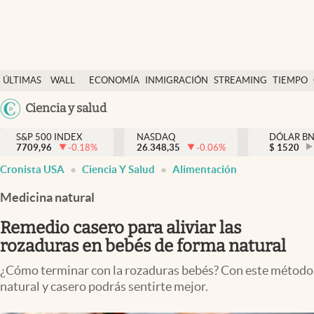
Últimas Noticias
ÚLTIMAS
WALL
ECONOMÍA
INMIGRACIÓN
STREAMING
TIEMPO
Finanzas y economía
NOTICIAS
STREET
Argentina
Ciencia y salud
Wall Street y dólar
Y
España
Inmigración
DÓLAR
S&P 500 INDEX
NASDAQ
DÓLAR B
7709,96
-0.18
%
26.348,35
-0.06
%
México
$
1520
Trending
Cronista USA
Ciencia Y Salud
Alimentación
USA
Tiempo
Colombia
Medicina natural
Uruguay
Ciencia y salud
Remedio casero para aliviar las
Espiritual
rozaduras en bebés de forma natural
Streaming
¿Cómo terminar con la rozaduras bebés? Con este método
natural y casero podrás sentirte mejor.
PC y mobile