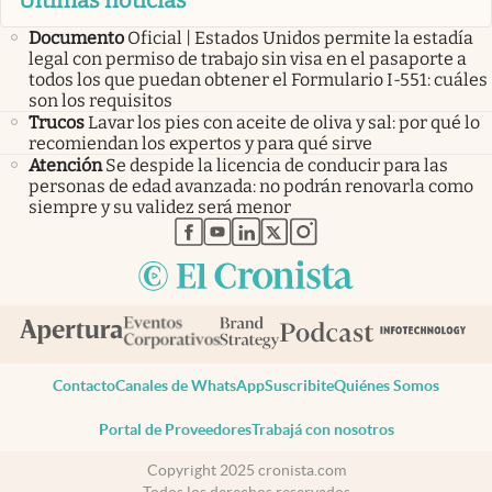
Últimas noticias
Documento
Oficial | Estados Unidos permite la estadía
legal con permiso de trabajo sin visa en el pasaporte a
todos los que puedan obtener el Formulario I-551: cuáles
son los requisitos
Trucos
Lavar los pies con aceite de oliva y sal: por qué lo
recomiendan los expertos y para qué sirve
Atención
Se despide la licencia de conducir para las
personas de edad avanzada: no podrán renovarla como
siempre y su validez será menor
abre en nueva pestaña
abre en nueva pestaña
abre en nueva pestaña
abre en nueva pestaña
abre en nueva pestaña
Contacto
Canales de WhatsApp
Suscribite
Quiénes Somos
Portal de Proveedores
Trabajá con nosotros
Copyright 2025 cronista.com