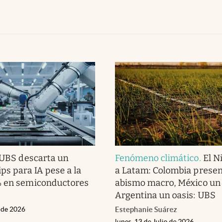
UBS descarta un
Fenómeno climático
.
El N
ps para IA pese a la
a Latam: Colombia presen
% en semiconductores
abismo macro, México un
Argentina un oasis: UBS
o de 2026
Estephanie Suárez
lunes, 13 de Julio de 2026