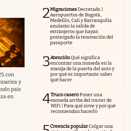
2
Migraciones
Decretado |
Aeropuertos de Bogotá,
Medellín, Cali y Barranquilla
anularán la salida de
extranjeros que hayan
postergado la renovación del
pasaporte
3
Atención
Qué significa
encontrar una moneda en la
manija de la puerta del auto y
25 con
por qué es importante saber
qué hacer
onarios y
undo país
4
Truco casero
Poner una
eza en
moneda arriba del router de
WiFi | Para qué sirve y por qué
recomiendan hacerlo
5
Creencia popular
Colgar una