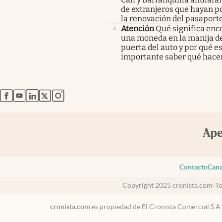
de extranjeros que hayan p
la renovación del pasaport
Atención
Qué significa enc
una moneda en la manija de
puerta del auto y por qué e
importante saber qué hace
abre en nueva pestaña
abre en nueva pestaña
abre en nueva pestaña
abre en nueva pestaña
abre en nueva pestaña
Contacto
Cana
Copyright 2025 cronista.com
To
cronista.com
es propiedad de El Cronista Comercial S.A