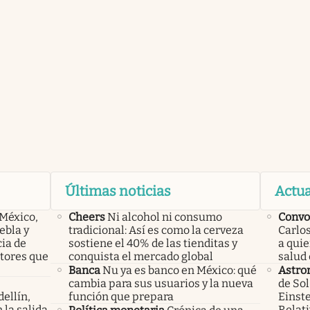
Últimas noticias
Actua
 México,
Cheers
Ni alcohol ni consumo
Convo
ebla y
tradicional: Así es como la cerveza
Carlos
cia de
sostiene el 40% de las tienditas y
a qui
ctores que
conquista el mercado global
salud 
Banca
Nu ya es banco en México: qué
Astro
cambia para sus usuarios y la nueva
de Sol
ellín,
función que prepara
Einste
 la salida
Relati