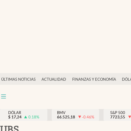
Últimas Noticias
Actualidad
Finanzas y economía
Dólar y mercados
Internacionales
Opinión
ÚLTIMAS NOTICIAS
ACTUALIDAD
FINANZAS Y ECONOMÍA
DÓL
Brand Strategy
Pc y celular
Vida y estilo
DÓLAR
BMV
S&P 500
$
17,24
0.18
%
66.525,18
-0.46
%
7723,55
Tv
UBS