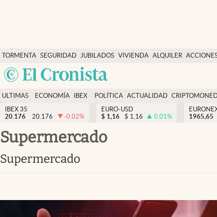
Últimas Noticias
TORMENTA
SEGURIDAD
JUBILADOS
VIVIENDA
ALQUILER
ACCIONE
Economía y finanzas
SOCIAL
Argentina
Política
España
Actualidad
ULTIMAS
ECONOMÍA
IBEX
POLÍTICA
ACTUALIDAD
CRIPTOMONE
México
NOTICIAS
Y
Y
IBEX 35
EURO-USD
EURONE
Criptomonedas
20.176
20.176
-0.02
%
$
1,16
$
1,16
0.01
%
USA
1965,65
FINANZAS
EURO
Colombia
supermercado
España
Uruguay
supermercado